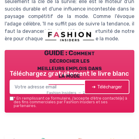
seulement la clé de la survie; elle est le moteur d'un
succès durable et d'une influence incontestée dans le
paysage compétitif de la mode. Comme l'évoque
l'adage célèbre, 'Il ne suffit pas de suivre la tendance, il
faut la devancer.' C'est le défi et l'opportunité de notre
ère pour chaque acteur de l'industrie de la mode.
GUIDE : Comment
décrocher les
meilleurs emplois dans
Téléchargez gratuitement le livre blanc
la mode
➔ Télécharger
Fashion Insiders — 2026
*
En remplissant ce formulaire, j’accepte d’être contacté(e) à
des fins commerciales par Fashion Insiders et ses
partenaires.