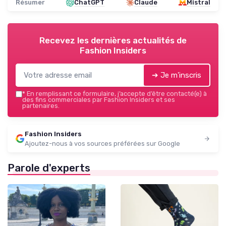
Résumer
ChatGPT
Claude
Mistral
Recevez les dernières actualités de
Fashion Insiders
➔ Je m'inscris
*
En remplissant ce formulaire, j’accepte d’être contacté(e) à
des fins commerciales par Fashion Insiders et ses
partenaires.
Fashion Insiders
Ajoutez-nous à vos sources préférées sur Google
Parole d'experts