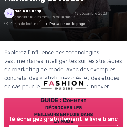
Nadia Belhadji
18 décembre 2023
Spécialiste des métiers de la mode
10 min de lecture
Partager cette page
Explorez l'influence des technologies
vestimentaires intelligentes sur les stratégies
de marketing de mode, avec des exemples
concrets, des statistiques clés, et des études
de cas pour les CMOs souhaitant innover.
GUIDE : Comment
décrocher les
meilleurs emplois dans
Téléchargez gratuitement le livre blanc
la mode