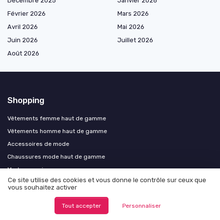
Décembre 2025
Janvier 2026
Février 2026
Mars 2026
Avril 2026
Mai 2026
Juin 2026
Juillet 2026
Août 2026
Shopping
Vêtements femme haut de gamme
Vêtements homme haut de gamme
Accessoires de mode
Chaussures mode haut de gamme
Mode par saison
Ce site utilise des cookies et vous donne le contrôle sur ceux que
Mode par style
vous souhaitez activer
Mode premium et luxe
Tout accepter
Personnaliser
Les plus lus