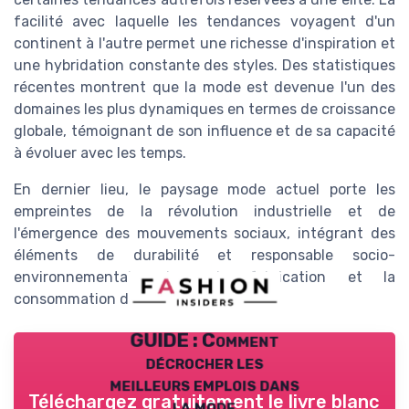
facilité avec laquelle les tendances voyagent d'un
continent à l'autre permet une richesse d'inspiration et
une hybridation constante des styles. Des statistiques
récentes montrent que la mode est devenue l'un des
domaines les plus dynamiques en termes de croissance
globale, témoignant de son influence et de sa capacité
à évoluer avec les temps.
En dernier lieu, le paysage mode actuel porte les
empreintes de la révolution industrielle et de
l'émergence des mouvements sociaux, intégrant des
éléments de durabilité et responsable socio-
environnementale dans la fabrication et la
consommation des vêtements.
GUIDE : Comment
décrocher les
meilleurs emplois dans
Téléchargez gratuitement le livre blanc
la mode