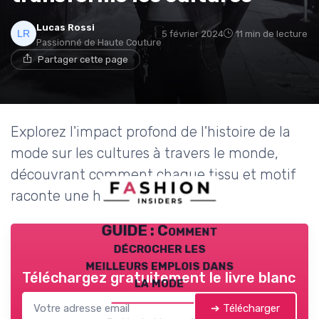
Lucas Rossi
5 février 2024
11 min de lecture
Passionné de Haute Couture
Partager cette page
Explorez l'impact profond de l'histoire de la
mode sur les cultures à travers le monde,
découvrant comment chaque tissu et motif
raconte une histoire unique.
GUIDE : Comment
décrocher les
meilleurs emplois dans
Téléchargez gratuitement le livre blanc
la mode
➔ Télécharger