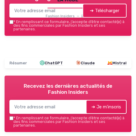
➔ Télécharger
Fashion Insiders — 2026
*
En remplissant ce formulaire, j’accepte d’être contacté(e) à
des fins commerciales par Fashion Insiders et ses
partenaires.
Résumer
ChatGPT
Claude
Mistral
Recevez les dernières actualités de
Fashion Insiders
➔ Je m'inscris
*
En remplissant ce formulaire, j’accepte d’être contacté(e) à
des fins commerciales par Fashion Insiders et ses
partenaires.