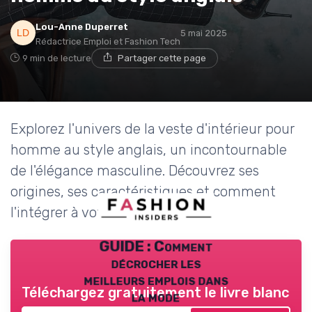
Lou-Anne Duperret
5 mai 2025
Rédactrice Emploi et Fashion Tech
9 min de lecture
Partager cette page
Explorez l'univers de la veste d'intérieur pour
homme au style anglais, un incontournable
de l'élégance masculine. Découvrez ses
origines, ses caractéristiques et comment
l'intégrer à votre garde-robe.
GUIDE : Comment
décrocher les
meilleurs emplois dans
Téléchargez gratuitement le livre blanc
la mode