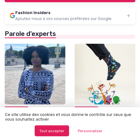
Fashion Insiders
Ajoutez-nous à vos sources préférées sur Google
Parole d'experts
•
•
02/07/2026
27/05/2026
Interview
Interview
Ce site utilise des cookies et vous donne le contrôle sur ceux que
Interview de Cynthia Asije de
Interview de Guillaume
vous souhaitez activer
Adirelounge : Valoriser le
Deniau : Réinventer les
patrimoine textile nigérian
dessins animés cultes des
Tout accepter
Personnaliser
par le design contemporain
années 90 grâce au produit
dérivé