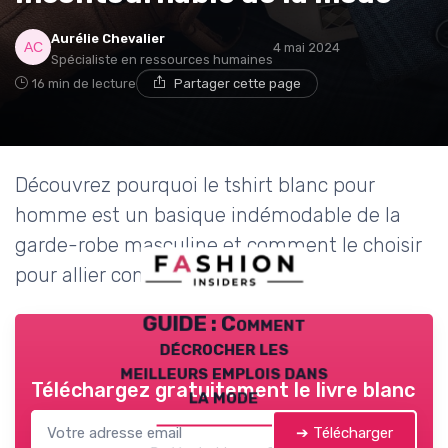
Aurélie Chevalier
4 mai 2024
Spécialiste en ressources humaines
16 min de lecture
Partager cette page
Découvrez pourquoi le tshirt blanc pour
homme est un basique indémodable de la
garde-robe masculine et comment le choisir
pour allier confort et style.
GUIDE : Comment
décrocher les
meilleurs emplois dans
Téléchargez gratuitement le livre blanc
la mode
➔ Télécharger