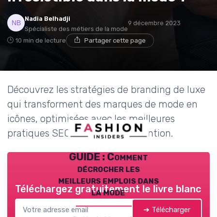
Nadia Belhadji
9 décembre 2023
Spécialiste des métiers de la mode
10 min de lecture
Partager cette page
Découvrez les stratégies de branding de luxe
qui transforment des marques de mode en
icônes, optimisées avec les meilleures
pratiques SEO pour attirer l'attention.
GUIDE : Comment
décrocher les
meilleurs emplois dans
Téléchargez gratuitement le livre blanc
la mode
➔ Télécharger