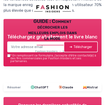
la marque enregistrent une interaction utilisateur 70%
plus élevée que celles qui ne le font pas.
GUIDE : Comment
décrocher les
meilleurs emplois dans
Téléchargez gratuitement le livre blanc
la mode
➔ Télécharger
Fashion Insiders — 2026
*
En remplissant ce formulaire, j’accepte d’être contacté(e) à
des fins commerciales par Fashion Insiders et ses
partenaires.
Résumer
ChatGPT
Claude
Mistral
Recevez les dernières actualités de