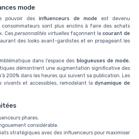
dances mode
 le pouvoir des
influenceurs de mode
est devenu
 consommateurs sont plus enclins à faire des achats
x. Ces
personnalités virtuelles
façonnent le
courant de
taurant des looks avant-gardistes et en propageant les
 emblématique dans l'espace des
blogueuses de mode
,
istiques démontrent une augmentation significative des
u'à 200% dans les heures qui suivent sa publication. Les
s vivants
et accessibles, remodelant la
dynamique de
mitées
luenceurs phares.
engouement considérable.
ats stratégiques avec des influenceurs pour maximiser