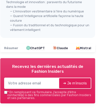
Technologie et innovation : paravents du futurisme
dans la mode
— L'innovation vestimentaire à l'ère du numérique
— Quand l'intelligence artificielle façonne la haute
couture
— Fusion du traditionnel et du technologique pour un
vêtement intelligent
Résumer
ChatGPT
Claude
Mistral
Recevez les dernières actualités de
Fashion Insiders
➔ Je m'inscris
*
En remplissant ce formulaire, j’accepte d’être
contacté(e) à des fins commerciales par Fashion Insiders
et ses partenaires.