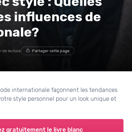
 style : Quelles
es influences de
onale?
n de lecture
Partager cette page
ode internationale façonnent les tendances
otre style personnel pour un look unique et
z gratuitement le livre blanc