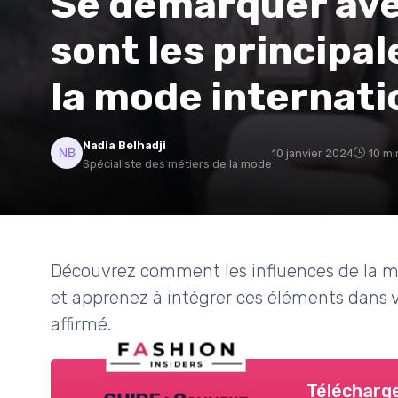
Se démarquer avec
sont les principal
la mode internati
Nadia Belhadji
10 janvier 2024
10 mi
Spécialiste des métiers de la mode
Découvrez comment les influences de la m
et apprenez à intégrer ces éléments dans v
affirmé.
Télécharge