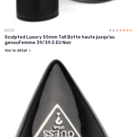
ECCO
4.6
☆☆☆☆☆
★★★★★
Sculpted Luxury 55mm Tall Botte haute jusqu'au
genouFemme 39/39.5 EU Noir
Voir le détail