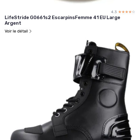
4.3
☆☆☆☆☆
★★★★★
LifeStride G0661s2 EscarpinsFemme 41 EU Large
Argent
Voir le détail