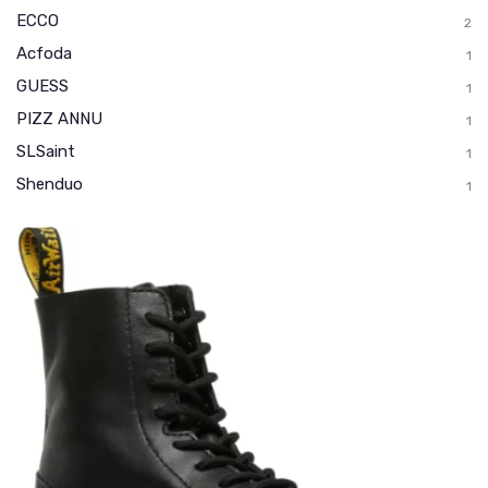
ECCO
2
Acfoda
1
GUESS
1
PIZZ ANNU
1
SLSaint
1
Shenduo
1