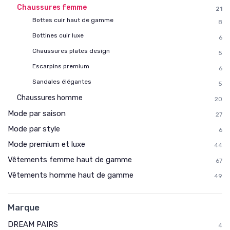
Chaussures femme
21
Bottes cuir haut de gamme
8
Bottines cuir luxe
6
Chaussures plates design
5
Escarpins premium
6
Sandales élégantes
5
Chaussures homme
20
Mode par saison
27
Mode par style
6
Mode premium et luxe
44
Vêtements femme haut de gamme
67
Vêtements homme haut de gamme
49
Marque
DREAM PAIRS
4