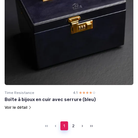
Time Resistance
4.1
☆☆☆☆☆
★★★★★
Boîte à bijoux en cuir avec serrure (bleu)
Voir le détail
‹‹
‹
1
2
›
››