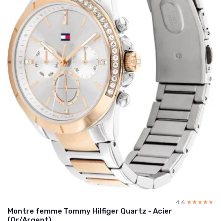
4.6
☆☆☆☆☆
★★★★★
Montre femme Tommy Hilfiger Quartz - Acier
(Or/Argent)