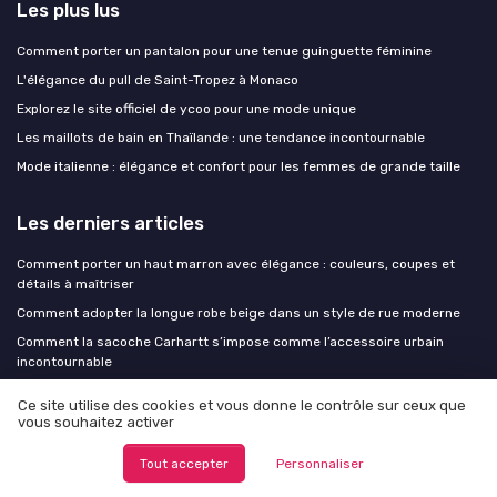
Les plus lus
Comment porter un pantalon pour une tenue guinguette féminine
L'élégance du pull de Saint-Tropez à Monaco
Explorez le site officiel de ycoo pour une mode unique
Les maillots de bain en Thaïlande : une tendance incontournable
Mode italienne : élégance et confort pour les femmes de grande taille
Les derniers articles
Comment porter un haut marron avec élégance : couleurs, coupes et
détails à maîtriser
Comment adopter la longue robe beige dans un style de rue moderne
Comment la sacoche Carhartt s’impose comme l’accessoire urbain
incontournable
Imprimé animalier : trois règles pour le porter avec assurance sans en
Ce site utilise des cookies et vous donne le contrôle sur ceux que
faire trop
vous souhaitez activer
Comment le panier Celine redéfinit le sac d’été de luxe
Tout accepter
Personnaliser
Fashion Insiders