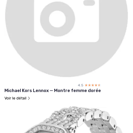
4.5
☆☆☆☆☆
★★★★★
Michael Kors Lennox — Montre femme dorée
Voir le détail