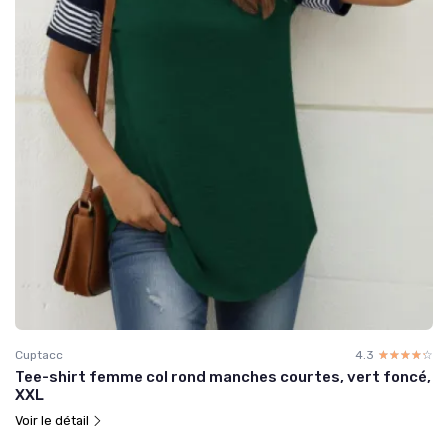
Cuptacc
4.3
☆☆☆☆☆
★★★★★
Tee-shirt femme col rond manches courtes, vert foncé,
XXL
Voir le détail