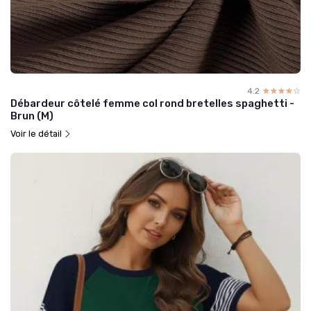
4.2
☆☆☆☆☆
★★★★★
Débardeur côtelé femme col rond bretelles spaghetti -
Brun (M)
Voir le détail