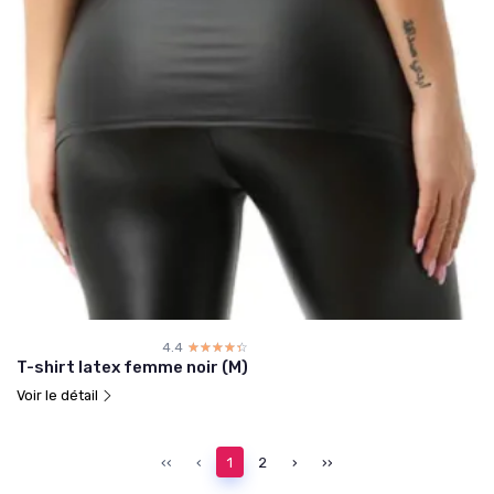
4.4
☆☆☆☆☆
★★★★★
T-shirt latex femme noir (M)
Voir le détail
‹‹
‹
1
2
›
››