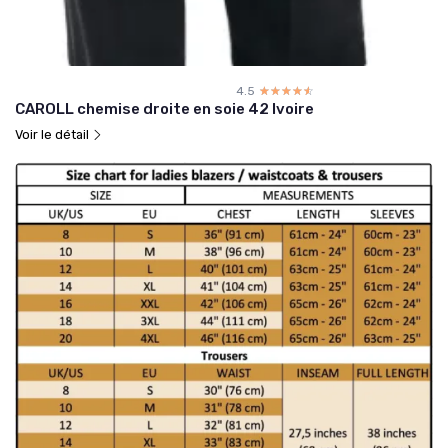
4.5
☆☆☆☆☆
★★★★★
CAROLL chemise droite en soie 42 Ivoire
Voir le détail