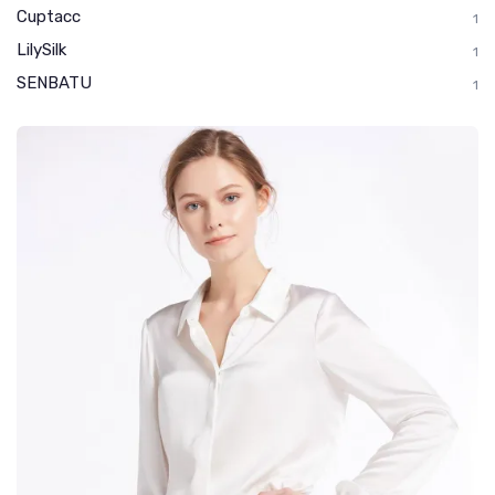
Cuptacc
1
LilySilk
1
SENBATU
1