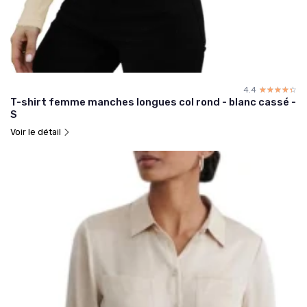
4.4
☆☆☆☆☆
★★★★★
T-shirt femme manches longues col rond - blanc cassé -
S
Voir le détail