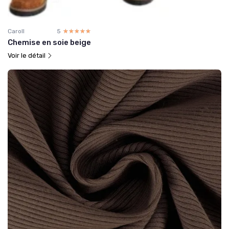
Caroll
5
☆☆☆☆☆
★★★★★
Chemise en soie beige
Voir le détail