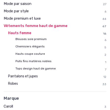
Mode par saison
27
Mode par style
6
Mode premium et luxe
44
Vêtements femme haut de gamme
67
Hauts femme
16
Blouses soie premium
6
Chemisiers élégants
5
Hauts coupe couture
2
Pulls fins matières nobles
1
Tops design haut de gamme
7
Pantalons et jupes
12
Robes
33
Marque
Caroll
3