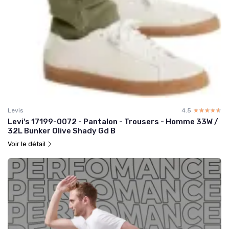
Levis
4.5
☆☆☆☆☆
★★★★★
Levi's 17199-0072 - Pantalon - Trousers - Homme 33W /
32L Bunker Olive Shady Gd B
Voir le détail