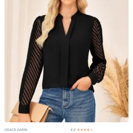
GRACE KARIN
4.2
☆☆☆☆☆
★★★★★