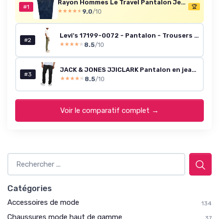
Rayon Hommes Le Travel Pantalon Jeans pour Homme Extensible Disponible en Grande Taille Coloris Bleu Coupe Droite Regular Ceinture Élastiquée Côté Livré avec Ceinture Attention Taille FRANÇAISE Bleu 64
#1
🏆
9.0
/10
★★★★★
★★★★★
Levi's 17199-0072 - Pantalon - Trousers - Homme 33W / 32L Bunker Olive Shady Gd B
#2
8.5
/10
★★★★★
★★★★★
JACK & JONES JJICLARK Pantalon en jean stretch long pour homme Coupe droite Bleu Noir Taille 30 31 32 33 34 36 38 33W / 30L Noir (Cb 137)
#3
8.5
/10
★★★★★
★★★★★
Voir le comparatif complet →
Catégories
Accessoires de mode
134
Chaussures mode haut de gamme
37