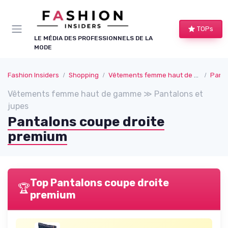
Panneau de gestion des cookies
TOPs
LE MÉDIA DES PROFESSIONNELS DE LA
MODE
Fashion Insiders
Shopping
Vêtements femme haut de gamme
Panta
Vêtements femme haut de gamme ≫ Pantalons et
jupes
Pantalons coupe droite
premium
Top Pantalons coupe droite
🏆
premium