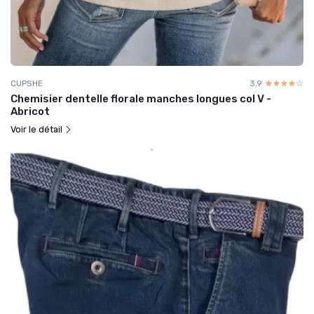
CUPSHE
3.9
☆☆☆☆☆
★★★★★
Chemisier dentelle florale manches longues col V -
Abricot
Voir le détail