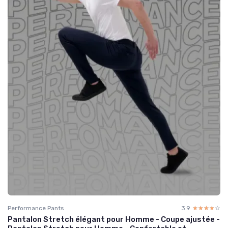
Performance Pants
3.9
☆☆☆☆☆
★★★★★
Pantalon Stretch élégant pour Homme - Coupe ajustée -