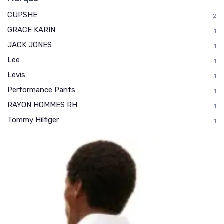
CUPSHE
2
GRACE KARIN
1
JACK JONES
1
Lee
1
Levis
1
Performance Pants
1
RAYON HOMMES RH
1
Tommy Hilfiger
1