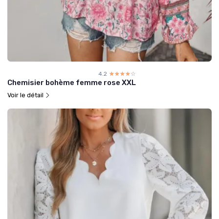
4.2
☆☆☆☆☆
★★★★★
Chemisier bohème femme rose XXL
Voir le détail