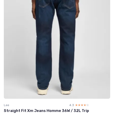
Lee
4.3
☆☆☆☆☆
★★★★★
Straight Fit Xm Jeans Homme 36W / 32L Trip