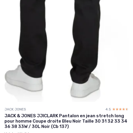
JACK JONES
4.5
☆☆☆☆☆
★★★★★
JACK & JONES JJICLARK Pantalon en jean stretch long
pour homme Coupe droite Bleu Noir Taille 30 31 32 33 34
36 38 33W / 30L Noir (Cb 137)