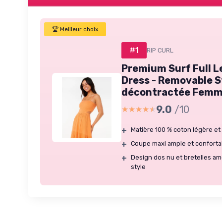
🏆 Meilleur choix
#1
RIP CURL
Premium Surf Full L
Dress - Removable S
décontractée Femme
9.0
/10
★★★★★
★★★★★
+
Matière 100 % coton légère et 
+
Coupe maxi ample et confortab
+
Design dos nu et bretelles am
style