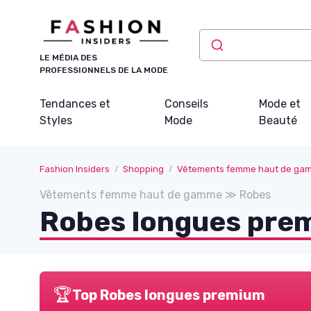
Panneau de gestion des cookies
LE MÉDIA DES
PROFESSIONNELS DE LA MODE
Tendances et
Conseils
Mode et
Styles
Mode
Beauté
Fashion Insiders
Shopping
Vêtements femme haut de ga
Vêtements femme haut de gamme ≫ Robes
Robes longues pre
🏆
Top Robes longues premium