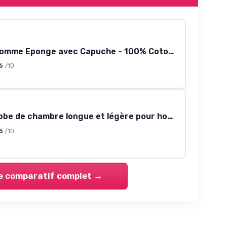
Peignoir Homme Eponge avec Capuche - 100% Coton Velours Premium OekoTex - Robe de Chambre Homme Peignoir de Bain Homme Eponge Ultra Doux L Gris
6
/10
LEVERIE Robe de chambre longue et légère pour homme - Fabriquée dans l'UE - XL bleu/rouge
5
/10
le comparatif complet →