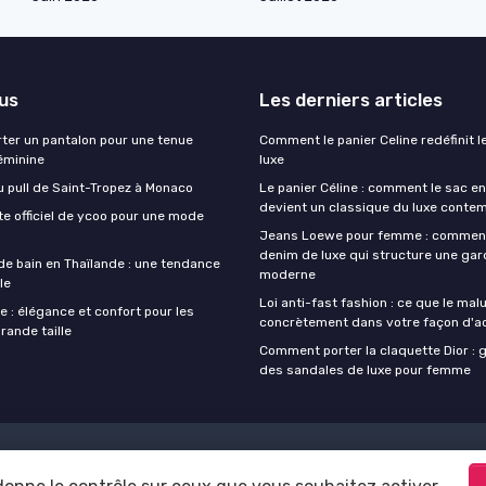
lus
Les derniers articles
er un pantalon pour une tenue
Comment le panier Celine redéfinit l
éminine
luxe
u pull de Saint-Tropez à Monaco
Le panier Céline : comment le sac en
devient un classique du luxe conte
ite officiel de ycoo pour une mode
Jeans Loewe pour femme : comment 
denim de luxe qui structure une ga
de bain en Thaïlande : une tendance
moderne
le
Loi anti-fast fashion : ce que le ma
e : élégance et confort pour les
concrètement dans votre façon d'a
ande taille
Comment porter la claquette Dior : 
des sandales de luxe pour femme
Mentions légales
Politique de confidentialité