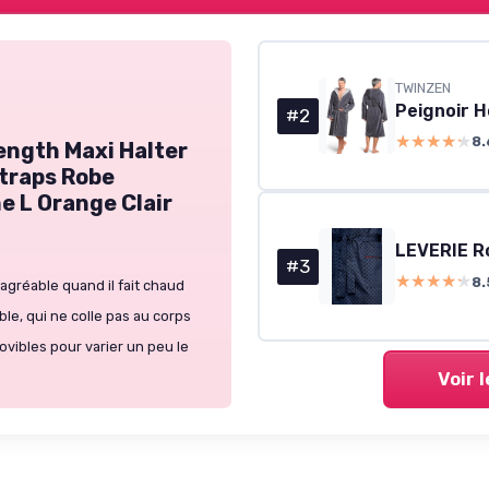
TWINZEN
#2
★★★★★
★★★★★
8.
ength Maxi Halter
traps Robe
 L Orange Clair
#3
★★★★★
★★★★★
8.
agréable quand il fait chaud
le, qui ne colle pas au corps
ovibles pour varier un peu le
Voir 