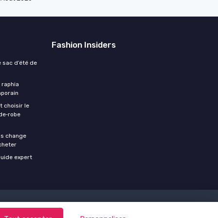
Fashion Insiders
e sac d’été de
 raphia
mporain
choisir le
rde‑robe
lus change
cheter
guide expert