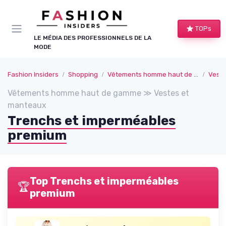
Panneau de gestion des cookies
TOPs
LE MÉDIA DES PROFESSIONNELS DE LA
MODE
Fashion Insiders
Shopping
Vêtements homme haut de gamme
Veste
Vêtements homme haut de gamme ≫ Vestes et
manteaux
Trenchs et imperméables
premium
Top Trenchs et imperméables
🏆
premium