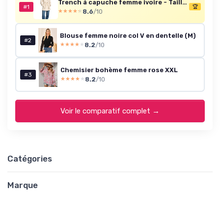
Trench à capuche femme ivoire - Taille 42 (M)
#1
🏆
8.6
/10
★★★★★
★★★★★
Blouse femme noire col V en dentelle (M)
#2
8.2
/10
★★★★★
★★★★★
Chemisier bohème femme rose XXL
#3
8.2
/10
★★★★★
★★★★★
Voir le comparatif complet →
Catégories
Marque