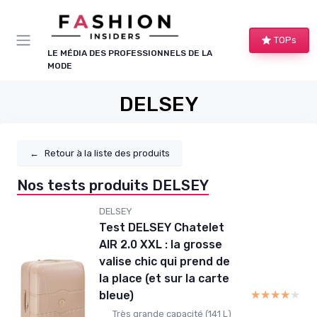
Panneau de gestion des cookies
TOPs
LE MÉDIA DES PROFESSIONNELS DE LA
MODE
DELSEY
←
Retour à la liste des produits
Nos tests produits DELSEY
DELSEY
Test DELSEY Chatelet
AIR 2.0 XXL : la grosse
valise chic qui prend de
la place (et sur la carte
★★★★★
★★★★★
bleue)
Très grande capacité (141 L)