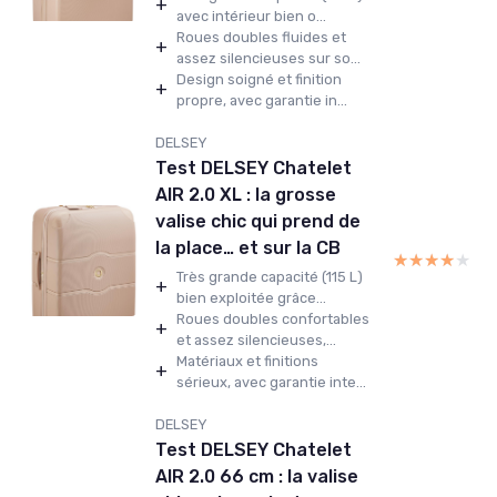
+
avec intérieur bien o...
Roues doubles fluides et
+
assez silencieuses sur so...
Design soigné et finition
+
propre, avec garantie in...
DELSEY
Test DELSEY Chatelet
AIR 2.0 XL : la grosse
valise chic qui prend de
la place… et sur la CB
★★★★★
★★★★★
Très grande capacité (115 L)
+
bien exploitée grâce...
Roues doubles confortables
+
et assez silencieuses,...
Matériaux et finitions
+
sérieux, avec garantie inte...
DELSEY
Test DELSEY Chatelet
AIR 2.0 66 cm : la valise