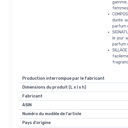
gamme, l
femmes q
COMPOSIT
durée a
parfum o
SIGNATUR
le jour 
parfum u
SILLAGE
facilem
fragranc
Production interrompue par le fabricant
Dimensions du produit (L x l x h)
Fabricant
ASIN
Numéro du modèle de l'article
Pays d'origine