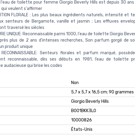
'eau de toilette pour femme Giorgio Beverly Hills est depuis 30 ans
ui veulent s'affirmer
ION FLORALE : Les plus beaux ingrédients naturels, intensité et t
ux senteurs de Bergamote, vanille et jasmin ; Les effluves envel
nt traversé les siècles
E UNIQUE: Reconnaissable parmi 1000, l'eau de toilette Giorgio Beverl
après plus de 2 ans d'intenses recherches, Son parfum gorgé de sol
n produit unique
 RECONNAISSABLE: Senteurs florales et parfum marqué, possède 
ent reconnaissable, dès ses débuts en 1981, l’eau de toilette p
e audacieuse qui brise les codes
Non
5,7 x 5,7 x 16,5 cm; 90 grammes
Giorgio Beverly Hills
B001BKK3LO
10000826
États-Unis