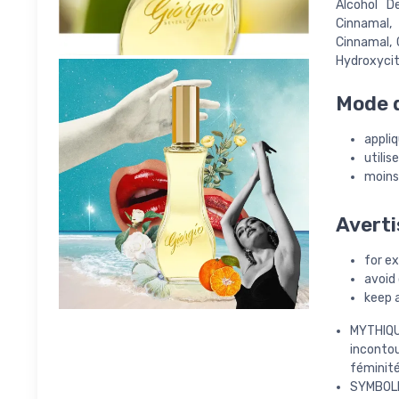
Alcohol D
Cinnamal, 
Cinnamal, C
Hydroxycitr
Mode d
appliq
utilis
moins,
Averti
for ex
avoid
keep 
MYTHIQUE
incontou
féminité
SYMBOLE