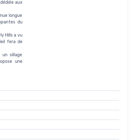
 dédiée aux
enue longue
oppantes du
y Hills a vu
eil fera de
un sillage
ropose une