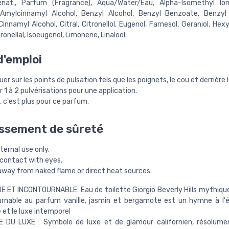
enat., Parfum (Fragrance), Aqua/Water/Eau, Alpha-Isomethyl Io
Amylcinnamyl Alcohol, Benzyl Alcohol, Benzyl Benzoate, Benzyl 
innamyl Alcohol, Citral, Citronellol, Eugenol, Farnesol, Geraniol, Hex
onellal, Isoeugenol, Limonene, Linalool.
'emploi
uer sur les points de pulsation tels que les poignets, le cou et derrière le
er 1 à 2 pulvérisations pour une application.
 c'est plus pour ce parfum.
ssement de sûreté
ternal use only.
 contact with eyes.
away from naked flame or direct heat sources.
 ET INCONTOURNABLE: Eau de toilette Giorgio Beverly Hills mythique
rnable au parfum vanille, jasmin et bergamote est un hymne à l'é
 et le luxe intemporel
 DU LUXE : Symbole de luxe et de glamour californien, résolume