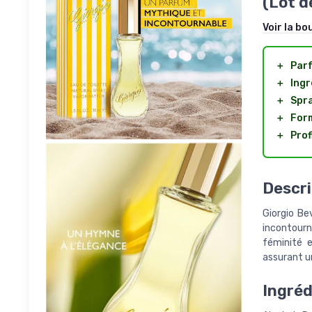
(Lot d
Voir la bo
＋
Parf
＋
Ingr
＋
Spra
＋
Form
＋
Prof
Descri
Giorgio Be
incontourn
féminité e
assurant u
Ingréd