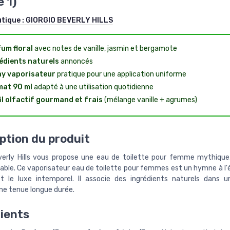
e 1)
utique :
GIORGIO BEVERLY HILLS
um floral
avec notes de vanille, jasmin et bergamote
édients naturels
annoncés
y vaporisateur
pratique pour une application uniforme
at 90 ml
adapté à une utilisation quotidienne
il olfactif gourmand et frais
(mélange vanille + agrumes)
ption du produit
verly Hills vous propose une eau de toilette pour femme mythique
able. Ce vaporisateur eau de toilette pour femmes est un hymne à l'é
t le luxe intemporel. Il associe des ingrédients naturels dans 
ne tenue longue durée.
ients