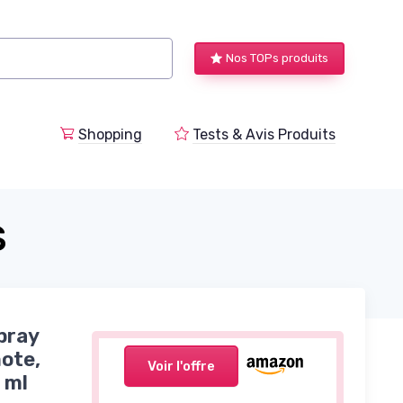
Nos TOPs produits
a
Shopping
Tests & Avis Produits
S
pray
ote,
Voir l'offre
 ml