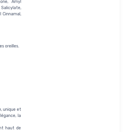
none, Amyl
Salicylate,
yl Cinnamal,
s oreilles.
, unique et
légance, la
nt haut de