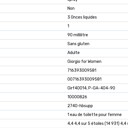
Non
3 Onces liquides
1
90 millilitre
Sans gluten
Adulte
Giorgio for Women
716393009581
00716393009581
Girf40014, P-GA-404-90
10000826
2740-hbsupp
1 eau de toilette pour femme
4,4 4,4 sur 5 étoiles (14 931) 4,4 