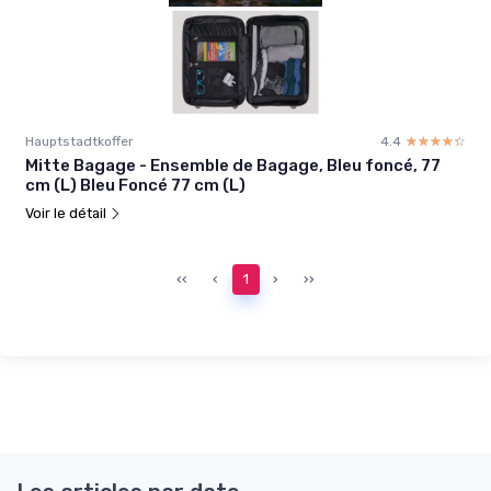
Hauptstadtkoffer
4.4
☆☆☆☆☆
★★★★★
Mitte Bagage - Ensemble de Bagage, Bleu foncé, 77
cm (L) Bleu Foncé 77 cm (L)
Voir le détail
‹‹
‹
1
›
››