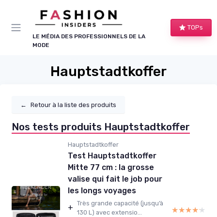
Panneau de gestion des cookies
TOPs
LE MÉDIA DES PROFESSIONNELS DE LA
MODE
Hauptstadtkoffer
←
Retour à la liste des produits
Nos tests produits Hauptstadtkoffer
Hauptstadtkoffer
Test Hauptstadtkoffer
Mitte 77 cm : la grosse
valise qui fait le job pour
les longs voyages
Très grande capacité (jusqu’à
+
★★★★★
★★★★★
130 L) avec extensio...