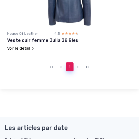
House Of Leather
4.5
☆☆☆☆☆
★★★★★
Veste cuir femme Julia 38 Bleu
Voir le détail
‹‹
‹
1
›
››
Les articles par date