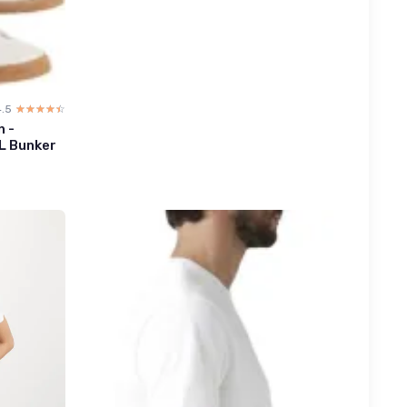
4.5
☆☆☆☆☆
★★★★★
n -
L Bunker