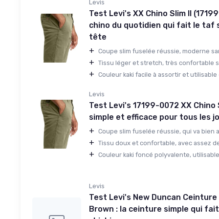
Levis
Test Levi's XX Chino Slim II (17199
chino du quotidien qui fait le taf
tête
+
Coupe slim fuselée réussie, moderne sans
+
Tissu léger et stretch, très confortable su
+
Couleur kaki facile à assortir et utilisable 
Levis
Test Levi's 17199-0072 XX Chino Sl
simple et efficace pour tous les j
+
Coupe slim fuselée réussie, qui va bien a
+
Tissu doux et confortable, avec assez de 
+
Couleur kaki foncé polyvalente, utilisable
Levis
Test Levi's New Duncan Ceinture
Brown : la ceinture simple qui fait