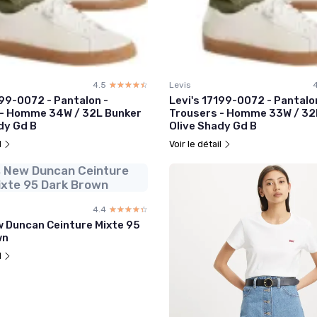
4.5
☆☆☆☆☆
★★★★★
Levis
199-0072 - Pantalon -
Levi's 17199-0072 - Pantalo
 - Homme 34W / 32L Bunker
Trousers - Homme 33W / 32
dy Gd B
Olive Shady Gd B
l
Voir le détail
s New Duncan Ceinture
ixte 95 Dark Brown
4.4
☆☆☆☆☆
★★★★★
w Duncan Ceinture Mixte 95
wn
l