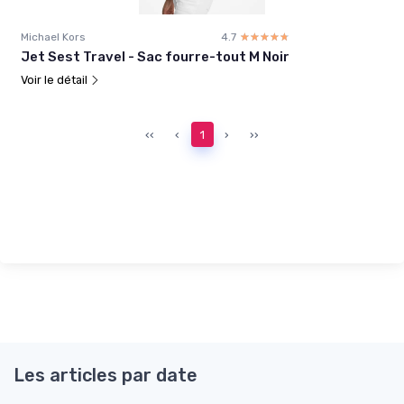
Michael Kors
4.7
☆☆☆☆☆
★★★★★
Jet Sest Travel - Sac fourre-tout M Noir
Voir le détail
‹‹
‹
1
›
››
Les articles par date