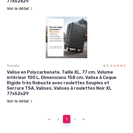
77x52x29
Voir le détail
Travely
4.5
☆☆☆☆☆
★★★★★
Valise en Polycarbonate, Taille XL, 77 cm, Volume
intérieur 100 L, Dimensions 158 cm, Valise à Coque
Rigide très Robuste avec roulettes Souples et
Serrure TSA, Valises, Valises à roulettes Noir XL
77x52x29
Voir le détail
‹‹
‹
1
›
››