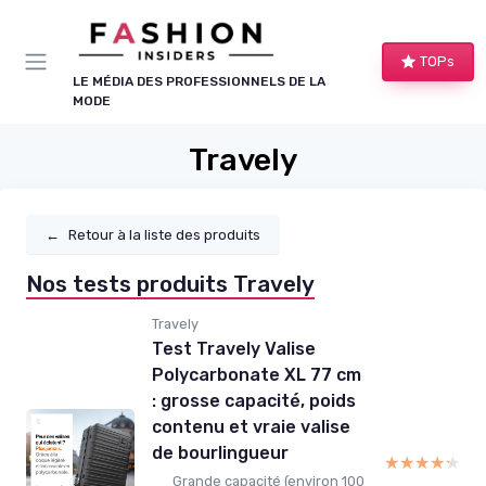
Panneau de gestion des cookies
TOPs
LE MÉDIA DES PROFESSIONNELS DE LA
MODE
Travely
←
Retour à la liste des produits
Nos tests produits Travely
Travely
Test Travely Valise
Polycarbonate XL 77 cm
: grosse capacité, poids
contenu et vraie valise
de bourlingueur
★★★★★
★★★★★
Grande capacité (environ 100