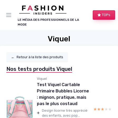
Panneau de gestion des cookies
TOPs
LE MÉDIA DES PROFESSIONNELS DE LA
MODE
Viquel
←
Retour à la liste des produits
Nos tests produits Viquel
Viquel
Test Viquel Cartable
Primaire Bubbles Licorne
: mignon, pratique, mais
pas le plus costaud
★★★★★
★★★★★
Design licorne très apprécié
+
des enfants, avec pop...