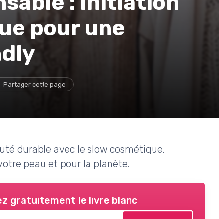
able : Initiation
ue pour une
ndly
Partager cette page
auté durable avec le slow cosmétique.
votre peau et pour la planète.
z gratuitement le livre blanc