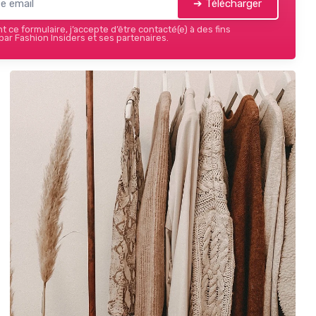
➔ Télécharger
 ce formulaire, j’accepte d’être contacté(e) à des fins
ar Fashion Insiders et ses partenaires.