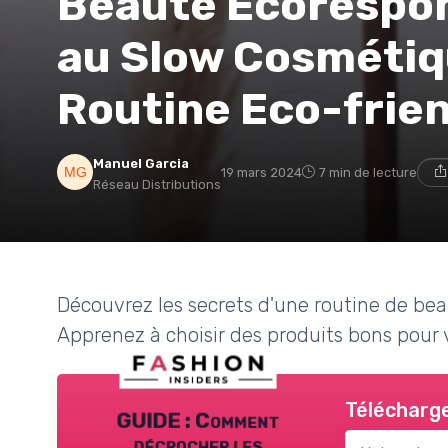
Beauté Écorespons
au Slow Cosmétiq
Routine Eco-frie
Manuel Garcia
19 mars 2024
7 min de lecture
Réseau Distributions
Découvrez les secrets d'une routine de be
Apprenez à choisir des produits bons pour 
Télécharge
GUIDE : Comment
décrocher les