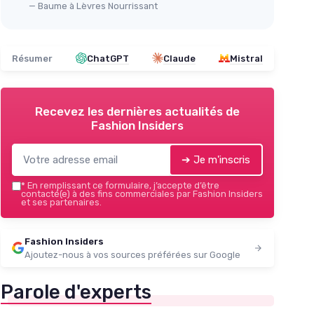
— Baume à Lèvres Nourrissant
Résumer
ChatGPT
Claude
Mistral
Recevez les dernières actualités de
Fashion Insiders
➔ Je m'inscris
*
En remplissant ce formulaire, j’accepte d’être
contacté(e) à des fins commerciales par Fashion Insiders
et ses partenaires.
Fashion Insiders
Ajoutez-nous à vos sources préférées sur Google
Parole d'experts