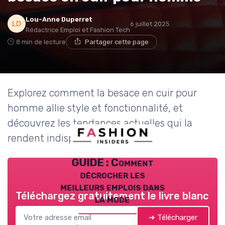
Lou-Anne Duperret
6 juillet 2025
Rédactrice Emploi et Fashion Tech
8 min de lecture
Partager cette page
Explorez comment la besace en cuir pour
homme allie style et fonctionnalité, et
découvrez les tendances actuelles qui la
rendent indispensable.
GUIDE : Comment
décrocher les
meilleurs emplois dans
Téléchargez gratuitement le livre blanc
la mode
➔ Télécharger