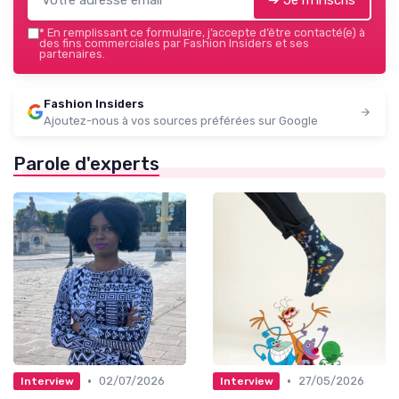
➔ Je m'inscris
*
En remplissant ce formulaire, j’accepte d’être contacté(e) à
des fins commerciales par Fashion Insiders et ses
partenaires.
Fashion Insiders
Ajoutez-nous à vos sources préférées sur Google
Parole d'experts
•
•
02/07/2026
27/05/2026
Interview
Interview