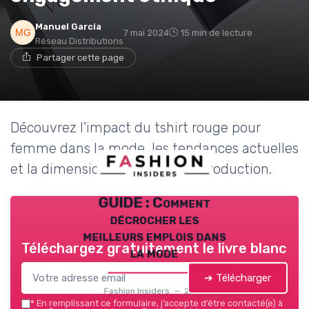
Manuel Garcia
7 mai 2024
15 min de lecture
Réseau Distributions
Partager cette page
Découvrez l'impact du tshirt rouge pour
femme dans la mode, les tendances actuelles
et la dimension éthique de sa production.
GUIDE : Comment
décrocher les
meilleurs emplois dans
Téléchargez gratuitement le livre blanc
la mode
➔ Télécharger
Fashion Insiders — 2026
*
En remplissant ce formulaire, j’accepte d’être contacté(e) à