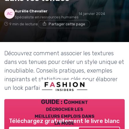
Aurélie Chevalier
14 janvier 2024
Spécialiste en ressources humaines
9 min de lecture
Partager cette page
Découvrez comment associer les textures
dans vos tenues pour créer un style unique et
inoubliable. Conseils pratiques, exemples
inspirants et statistiques clés pour élaborer
un look parfait.
GUIDE : Comment
décrocher les
meilleurs emplois dans
Téléchargez gratuitement le livre blanc
la mode