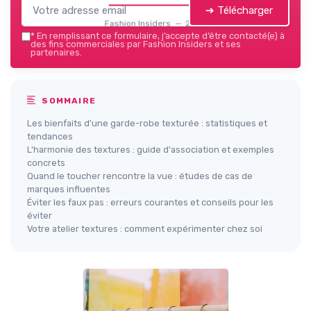
➔ Télécharger
Fashion Insiders — 2026
*
En remplissant ce formulaire, j’accepte d’être contacté(e) à
des fins commerciales par Fashion Insiders et ses
partenaires.
SOMMAIRE
Les bienfaits d'une garde-robe texturée : statistiques et
tendances
L'harmonie des textures : guide d'association et exemples
concrets
Quand le toucher rencontre la vue : études de cas de
marques influentes
Éviter les faux pas : erreurs courantes et conseils pour les
éviter
Votre atelier textures : comment expérimenter chez soi