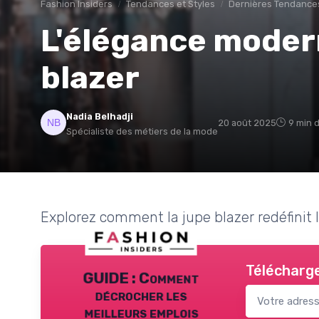
Fashion Insiders
Tendances et Styles
Dernières Tendance
L'élégance modern
blazer
Nadia Belhadji
20 août 2025
9 min 
Spécialiste des métiers de la mode
Explorez comment la jupe blazer redéfinit 
Télécharge
GUIDE : Comment
décrocher les
meilleurs emplois