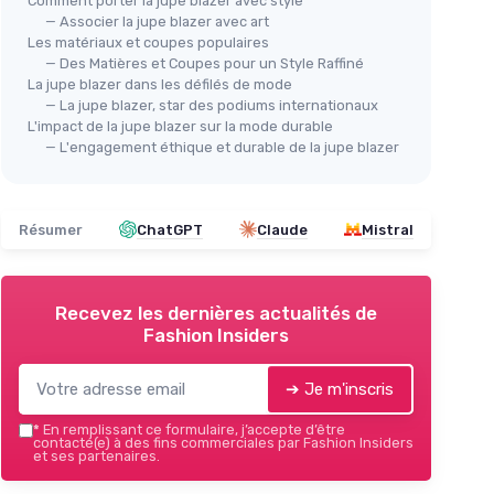
Comment porter la jupe blazer avec style
— Associer la jupe blazer avec art
Les matériaux et coupes populaires
— Des Matières et Coupes pour un Style Raffiné
La jupe blazer dans les défilés de mode
— La jupe blazer, star des podiums internationaux
L'impact de la jupe blazer sur la mode durable
— L'engagement éthique et durable de la jupe blazer
Résumer
ChatGPT
Claude
Mistral
Recevez les dernières actualités de
Fashion Insiders
➔ Je m'inscris
*
En remplissant ce formulaire, j’accepte d’être
contacté(e) à des fins commerciales par Fashion Insiders
et ses partenaires.