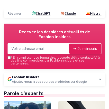
Résumer
ChatGPT
Claude
Mistral
Recevez les dernières actualités de
Fashion Insiders
➔ Je m'inscris
*
En remplissant ce formulaire, j’accepte d’être contacté(e) à
des fins commerciales par Fashion Insiders et ses
partenaires.
Fashion Insiders
Ajoutez-nous à vos sources préférées sur Google
Parole d'experts