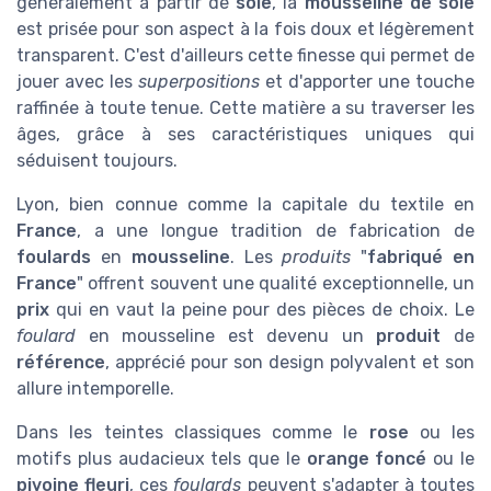
généralement à partir de
soie
, la
mousseline de soie
est prisée pour son aspect à la fois doux et légèrement
transparent. C'est d'ailleurs cette finesse qui permet de
jouer avec les
superpositions
et d'apporter une touche
raffinée à toute tenue. Cette matière a su traverser les
âges, grâce à ses caractéristiques uniques qui
séduisent toujours.
Lyon, bien connue comme la capitale du textile en
France
, a une longue tradition de fabrication de
foulards
en
mousseline
. Les
produits
"
fabriqué en
France
" offrent souvent une qualité exceptionnelle, un
prix
qui en vaut la peine pour des pièces de choix. Le
foulard
en mousseline est devenu un
produit
de
référence
, apprécié pour son design polyvalent et son
allure intemporelle.
Dans les teintes classiques comme le
rose
ou les
motifs plus audacieux tels que le
orange foncé
ou le
pivoine fleuri
, ces
foulards
peuvent s'adapter à toutes