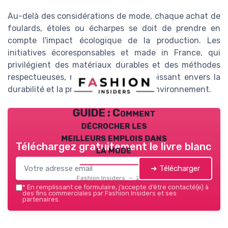
Au-delà des considérations de mode, chaque achat de
foulards, étoles ou écharpes se doit de prendre en
compte l'impact écologique de la production. Les
initiatives écoresponsables et made in France, qui
privilégient des matériaux durables et des méthodes
respectueuses, reflètent un souci croissant envers la
durabilité et la préservation de notre environnement.
GUIDE : Comment
décrocher les
meilleurs emplois dans
Téléchargez gratuitement le livre blanc
la mode
➔ Télécharger
Fashion Insiders — 2026
*
En remplissant ce formulaire, j’accepte d’être contacté(e) à
des fins commerciales par Fashion Insiders et ses
partenaires.