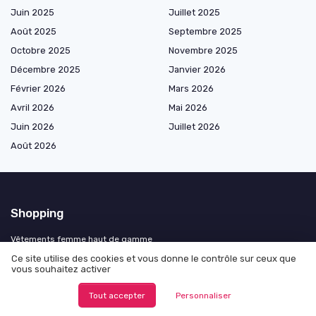
Juin 2025
Juillet 2025
Août 2025
Septembre 2025
Octobre 2025
Novembre 2025
Décembre 2025
Janvier 2026
Février 2026
Mars 2026
Avril 2026
Mai 2026
Juin 2026
Juillet 2026
Août 2026
Shopping
Vêtements femme haut de gamme
Vêtements homme haut de gamme
Ce site utilise des cookies et vous donne le contrôle sur ceux que
vous souhaitez activer
Accessoires de mode
Chaussures mode haut de gamme
Tout accepter
Personnaliser
Mode par saison