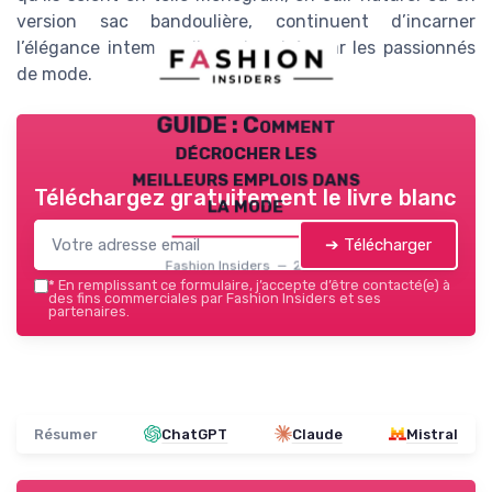
version sac bandoulière, continuent d’incarner
l’élégance intemporelle recherchée par les passionnés
de mode.
GUIDE : Comment
décrocher les
meilleurs emplois dans
Téléchargez gratuitement le livre blanc
la mode
➔ Télécharger
Fashion Insiders — 2026
*
En remplissant ce formulaire, j’accepte d’être contacté(e) à
des fins commerciales par Fashion Insiders et ses
partenaires.
Résumer
ChatGPT
Claude
Mistral