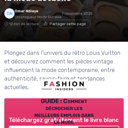
Omar Ndiaye
7 novembre 2025
Chroniqueur Mode Durable
12 min de lecture
Partager cette page
Plongez dans l'univers du rétro Louis Vuitton
et découvrez comment les pièces vintage
influencent la mode contemporaine, entre
authenticité, savoir-faire et tendances
actuelles.
GUIDE : Comment
décrocher les
meilleurs emplois dans
Téléchargez gratuitement le livre blanc
la mode