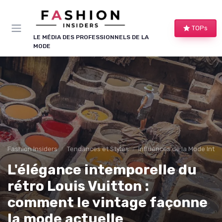
Panneau de gestion des cookies
TOPs
LE MÉDIA DES PROFESSIONNELS DE LA
MODE
Fashion Insiders
Tendances et Styles
Influences de la Mode Inte
L'élégance intemporelle du
rétro Louis Vuitton :
comment le vintage façonne
la mode actuelle