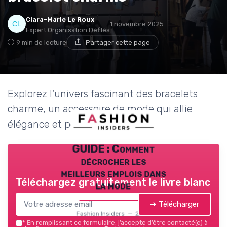
Clara-Marie Le Roux
1 novembre 2025
Expert Organisation Défilés
9 min de lecture
Partager cette page
Explorez l'univers fascinant des bracelets
charme, un accessoire de mode qui allie
élégance et personnalisation.
GUIDE : Comment
décrocher les
meilleurs emplois dans
Téléchargez gratuitement le livre blanc
la mode
➔ Télécharger
Fashion Insiders — 2026
*
En remplissant ce formulaire, j’accepte d’être contacté(e) à