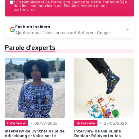
*
En remplissant ce formulaire, j’accepte d’être contacté(e) à
des fins commerciales par Fashion Insiders et ses
partenaires.
Fashion Insiders
Ajoutez-nous à vos sources préférées sur Google
Parole d'experts
•
•
02/07/2026
27/05/2026
Interview
Interview
Interview de Cynthia Asije de
Interview de Guillaume
Adirelounge : Valoriser le
Deniau : Réinventer les