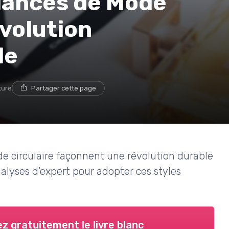
ndances de Mode
évolution
le
ture
Partager cette page
circulaire façonnent une révolution durable
nalyses d'expert pour adopter ces styles
z gratuitement le livre blanc