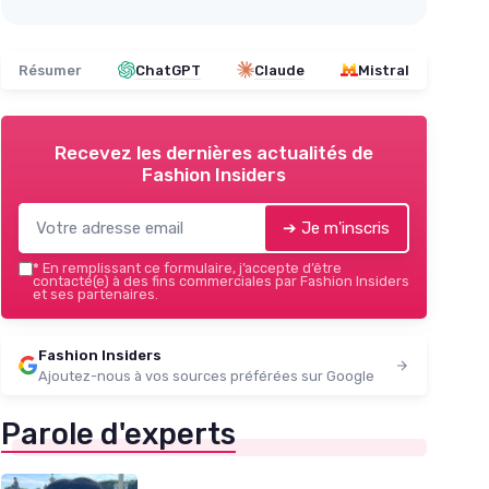
Résumer
ChatGPT
Claude
Mistral
Recevez les dernières actualités de
Fashion Insiders
➔ Je m'inscris
*
En remplissant ce formulaire, j’accepte d’être
contacté(e) à des fins commerciales par Fashion Insiders
et ses partenaires.
Fashion Insiders
Ajoutez-nous à vos sources préférées sur Google
Parole d'experts