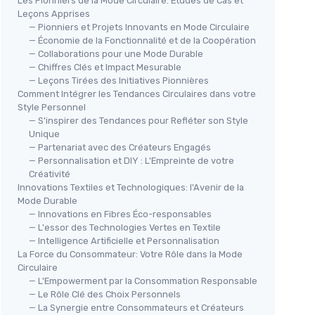
Les Pionniers de la Mode Circulaire: Études de Cas et
Leçons Apprises
— Pionniers et Projets Innovants en Mode Circulaire
— Économie de la Fonctionnalité et de la Coopération
— Collaborations pour une Mode Durable
— Chiffres Clés et Impact Mesurable
— Leçons Tirées des Initiatives Pionnières
Comment Intégrer les Tendances Circulaires dans votre
Style Personnel
— S'inspirer des Tendances pour Refléter son Style
Unique
— Partenariat avec des Créateurs Engagés
— Personnalisation et DIY : L'Empreinte de votre
Créativité
Innovations Textiles et Technologiques: l'Avenir de la
Mode Durable
— Innovations en Fibres Éco-responsables
— L'essor des Technologies Vertes en Textile
— Intelligence Artificielle et Personnalisation
La Force du Consommateur: Votre Rôle dans la Mode
Circulaire
— L'Empowerment par la Consommation Responsable
— Le Rôle Clé des Choix Personnels
— La Synergie entre Consommateurs et Créateurs