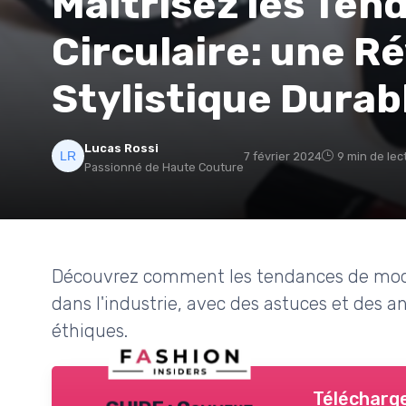
Maîtrisez les Te
Circulaire: une R
Stylistique Durab
Lucas Rossi
7 février 2024
9 min de lec
Passionné de Haute Couture
Découvrez comment les tendances de mode 
dans l'industrie, avec des astuces et des a
éthiques.
Télécharge