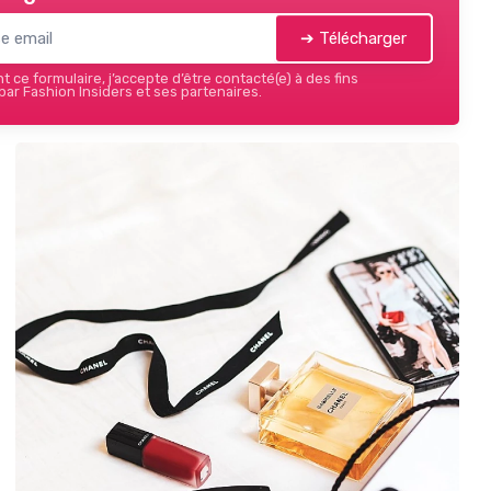
➔ Télécharger
 ce formulaire, j’accepte d’être contacté(e) à des fins
ar Fashion Insiders et ses partenaires.