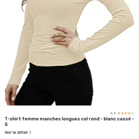
4.4
☆☆☆☆☆
★★★★★
T-shirt femme manches longues col rond - blanc cassé -
S
Voir le détail