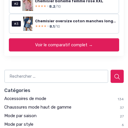
Chemisier bohème femme rose XXL
#2
8.2
/10
★★★★★
★★★★★
Chemisier oversize coton manches longues - Bleu L
#3
8.1
/10
★★★★★
★★★★★
Voir le comparatif complet →
Catégories
Accessoires de mode
134
Chaussures mode haut de gamme
37
Mode par saison
27
Mode par style
6