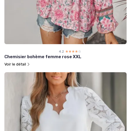
4.2
☆☆☆☆☆
★★★★★
Chemisier bohème femme rose XXL
Voir le détail