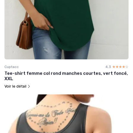
Cuptacc
4.3
☆☆☆☆☆
★★★★★
Tee-shirt femme col rond manches courtes, vert foncé,
XXL
Voir le détail