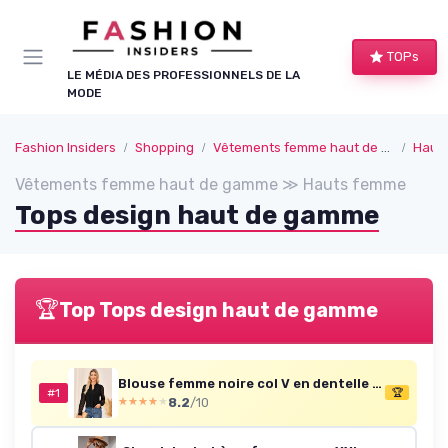
Panneau de gestion des cookies
TOPs
LE MÉDIA DES PROFESSIONNELS DE LA
MODE
Fashion Insiders
Shopping
Vêtements femme haut de gamme
Haut
Vêtements femme haut de gamme ≫ Hauts femme
Tops design haut de gamme
🏆
Top Tops design haut de gamme
Blouse femme noire col V en dentelle (M)
#1
🏆
8.2
/10
★★★★★
★★★★★