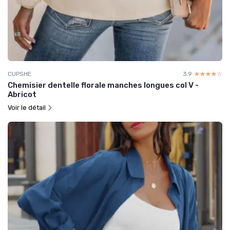
CUPSHE
3.9
☆☆☆☆☆
★★★★★
Chemisier dentelle florale manches longues col V -
Abricot
Voir le détail