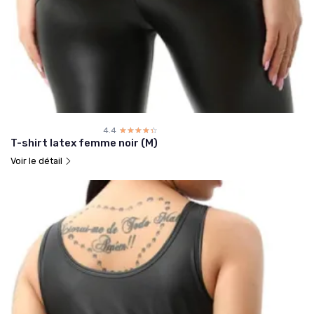
4.4
☆☆☆☆☆
★★★★★
T-shirt latex femme noir (M)
Voir le détail