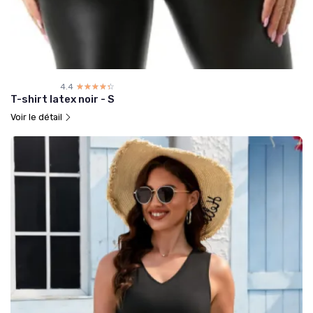
4.4
☆☆☆☆☆
★★★★★
T-shirt latex noir - S
Voir le détail