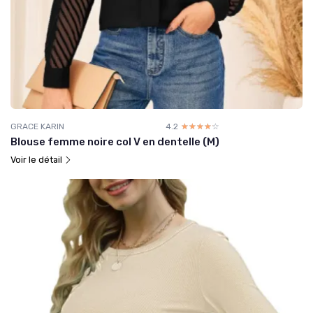
GRACE KARIN
4.2
☆☆☆☆☆
★★★★★
Blouse femme noire col V en dentelle (M)
Voir le détail