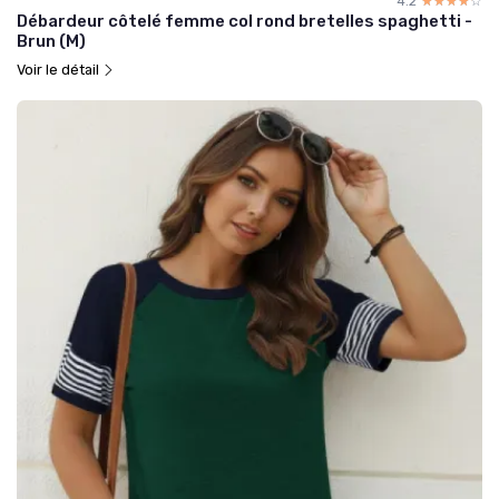
4.2
☆☆☆☆☆
★★★★★
Débardeur côtelé femme col rond bretelles spaghetti -
Brun (M)
Voir le détail