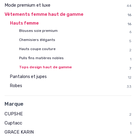
Mode premium et luxe
44
Vêtements femme haut de gamme
16
Hauts femme
16
Blouses soie premium
6
Chemisiers élégants
5
Hauts coupe couture
2
Pulls fins matières nobles
1
Tops design haut de gamme
7
Pantalons et jupes
12
Robes
33
Marque
CUPSHE
2
Cuptacc
1
GRACE KARIN
1