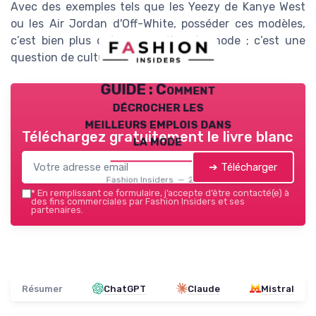
Avec des exemples tels que les Yeezy de Kanye West
ou les Air Jordan d'Off-White, posséder ces modèles,
c’est bien plus qu’une question de mode ; c’est une
question de culture et de statut.
GUIDE : Comment
décrocher les
meilleurs emplois dans
Téléchargez gratuitement le livre blanc
la mode
➔ Télécharger
Fashion Insiders — 2026
*
En remplissant ce formulaire, j’accepte d’être contacté(e) à
des fins commerciales par Fashion Insiders et ses
partenaires.
Résumer
ChatGPT
Claude
Mistral