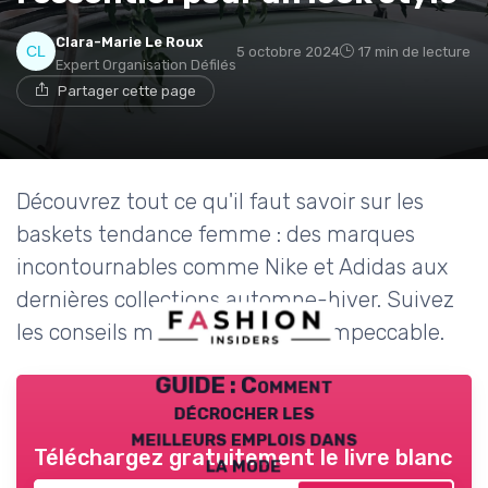
Clara-Marie Le Roux
5 octobre 2024
17 min de lecture
Expert Organisation Défilés
Partager cette page
Découvrez tout ce qu'il faut savoir sur les
baskets tendance femme : des marques
incontournables comme Nike et Adidas aux
dernières collections automne-hiver. Suivez
les conseils mode pour un look impeccable.
GUIDE : Comment
décrocher les
meilleurs emplois dans
Téléchargez gratuitement le livre blanc
la mode