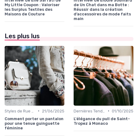
Interview de Elie Sarfati de
Interview de Élodie Souillard
My Little Coupon : Valoriser
de Un Chat dans ma Botte :
les Surplus Textiles des
Réussir dans la création
Maisons de Couture
d’accessoires de mode faits
main
Les plus lus
•
•
Styles de Rue et Looks du Moment
21/06/2025
Dernières Tendances de Mode
01/10/2025
Comment porter un pantalon
L'élégance du pull de Saint-
pour une tenue guinguette
Tropez à Monaco
féminine