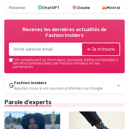
Résumer
ChatGPT
Claude
Mistral
Recevez les dernières actualités de
Fashion Insiders
➔ Je m'inscris
*
En remplissant ce formulaire, j’accepte d’être contacté(e) à
des fins commerciales par Fashion Insiders et ses
partenaires.
Fashion Insiders
Ajoutez-nous à vos sources préférées sur Google
Parole d'experts