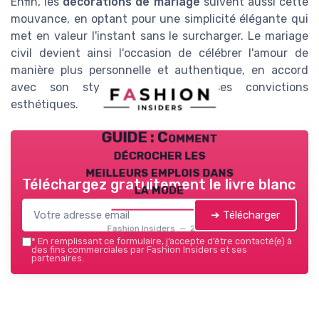
Enfin, les
décorations de mariage
suivent aussi cette
mouvance, en optant pour une simplicité élégante qui
met en valeur l'instant sans le surcharger. Le mariage
civil devient ainsi l'occasion de célébrer l'amour de
manière plus personnelle et authentique, en accord
avec son style personnel et ses convictions
esthétiques.
GUIDE : Comment
décrocher les
meilleurs emplois dans
Téléchargez gratuitement le livre blanc
la mode
➔ Télécharger
Fashion Insiders — 2026
*
En remplissant ce formulaire, j’accepte d’être contacté(e) à
des fins commerciales par Fashion Insiders et ses
partenaires.