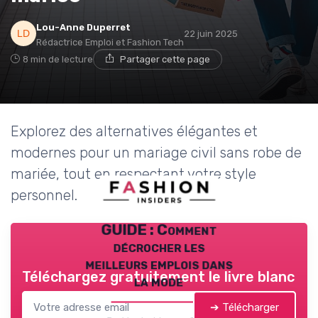
Lou-Anne Duperret
22 juin 2025
Rédactrice Emploi et Fashion Tech
8 min de lecture
Partager cette page
Explorez des alternatives élégantes et
modernes pour un mariage civil sans robe de
mariée, tout en respectant votre style
personnel.
GUIDE : Comment
décrocher les
meilleurs emplois dans
Téléchargez gratuitement le livre blanc
la mode
➔ Télécharger