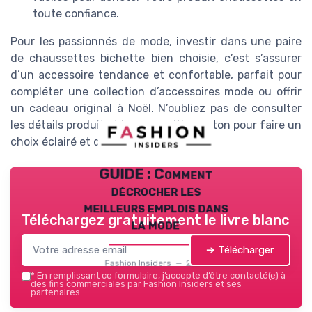
toute confiance.
Pour les passionnés de mode, investir dans une paire
de chaussettes bichette bien choisie, c’est s’assurer
d’un accessoire tendance et confortable, parfait pour
compléter une collection d’accessoires mode ou offrir
un cadeau original à Noël. N’oubliez pas de consulter
les détails produit et la composition coton pour faire un
choix éclairé et durable.
GUIDE : Comment
décrocher les
meilleurs emplois dans
Téléchargez gratuitement le livre blanc
la mode
➔ Télécharger
Fashion Insiders — 2026
*
En remplissant ce formulaire, j’accepte d’être contacté(e) à
des fins commerciales par Fashion Insiders et ses
partenaires.