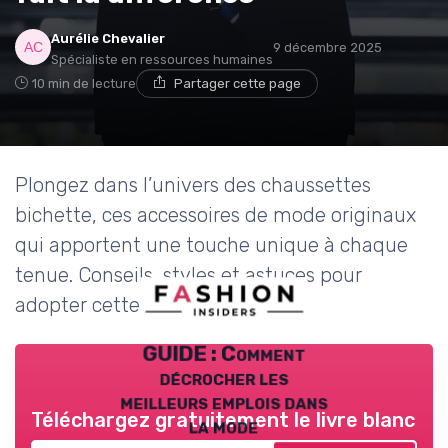
Aurélie Chevalier
9 décembre 2025
Spécialiste en ressources humaines
10 min de lecture
Partager cette page
Plongez dans l’univers des chaussettes
bichette, ces accessoires de mode originaux
qui apportent une touche unique à chaque
tenue. Conseils, styles et astuces pour
adopter cette tendance.
GUIDE : Comment
décrocher les
meilleurs emplois dans
Téléchargez gratuitement le livre blanc
la mode