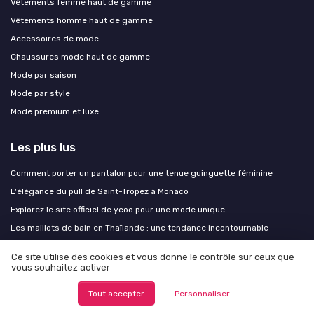
Vêtements femme haut de gamme
Vêtements homme haut de gamme
Accessoires de mode
Chaussures mode haut de gamme
Mode par saison
Mode par style
Mode premium et luxe
Les plus lus
Comment porter un pantalon pour une tenue guinguette féminine
L'élégance du pull de Saint-Tropez à Monaco
Explorez le site officiel de ycoo pour une mode unique
Les maillots de bain en Thaïlande : une tendance incontournable
Mode italienne : élégance et confort pour les femmes de grande taille
Ce site utilise des cookies et vous donne le contrôle sur ceux que
vous souhaitez activer
Les derniers articles
Tout accepter
Personnaliser
Imprimé animalier : trois règles pour le porter avec assurance sans en