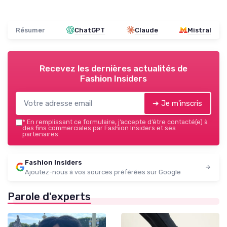
Résumer
ChatGPT
Claude
Mistral
Recevez les dernières actualités de
Fashion Insiders
➔ Je m'inscris
*
En remplissant ce formulaire, j’accepte d’être contacté(e) à
des fins commerciales par Fashion Insiders et ses
partenaires.
Fashion Insiders
Ajoutez-nous à vos sources préférées sur Google
Parole d'experts