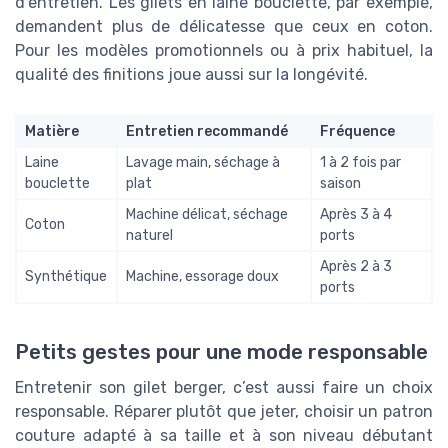
d’entretien. Les gilets en laine bouclette, par exemple,
demandent plus de délicatesse que ceux en coton.
Pour les modèles promotionnels ou à prix habituel, la
qualité des finitions joue aussi sur la longévité.
Matière
Entretien recommandé
Fréquence
Laine
Lavage main, séchage à
1 à 2 fois par
bouclette
plat
saison
Machine délicat, séchage
Après 3 à 4
Coton
naturel
ports
Après 2 à 3
Synthétique
Machine, essorage doux
ports
Petits gestes pour une mode responsable
Entretenir son gilet berger, c’est aussi faire un choix
responsable. Réparer plutôt que jeter, choisir un patron
couture adapté à sa taille et à son niveau débutant