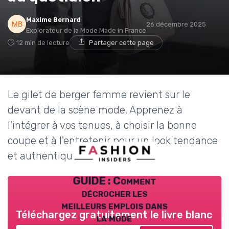
Maxime Bernard
26 décembre 2025
Explorateur de la Mode Made in France
12 min de lecture
Partager cette page
Le gilet de berger femme revient sur le
devant de la scène mode. Apprenez à
l'intégrer à vos tenues, à choisir la bonne
coupe et à l'entretenir pour un look tendance
et authentique.
GUIDE : Comment
décrocher les
meilleurs emplois dans
Téléchargez gratuitement le livre blanc
la mode