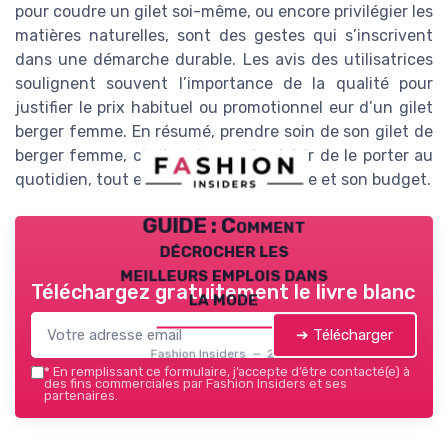
pour coudre un gilet soi-même, ou encore privilégier les
matières naturelles, sont des gestes qui s’inscrivent
dans une démarche durable. Les avis des utilisatrices
soulignent souvent l’importance de la qualité pour
justifier le prix habituel ou promotionnel eur d’un gilet
berger femme. En résumé, prendre soin de son gilet de
berger femme, c’est prolonger le plaisir de le porter au
quotidien, tout en respectant la planète et son budget.
GUIDE : Comment
décrocher les
meilleurs emplois dans
Téléchargez gratuitement le livre blanc
la mode
➔ Télécharger
Fashion Insiders — 2026
*
En remplissant ce formulaire, j’accepte d’être contacté(e) à
des fins commerciales par Fashion Insiders et ses
partenaires.