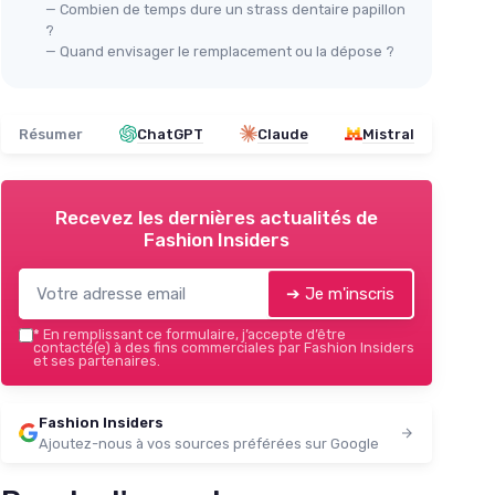
— Combien de temps dure un strass dentaire papillon
?
— Quand envisager le remplacement ou la dépose ?
Résumer
ChatGPT
Claude
Mistral
Recevez les dernières actualités de
Fashion Insiders
➔ Je m'inscris
*
En remplissant ce formulaire, j’accepte d’être
contacté(e) à des fins commerciales par Fashion Insiders
et ses partenaires.
Fashion Insiders
Ajoutez-nous à vos sources préférées sur Google