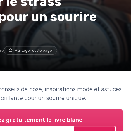
le strass
 pour un sourire
ure
Partager cette page
: conseils de pose, inspirations mode et astuces
 brillante pour un sourire unique.
z gratuitement le livre blanc