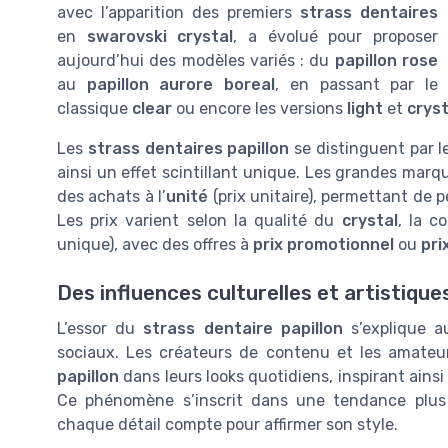
avec l’apparition des premiers
strass dentaires
en
swarovski crystal
, a évolué pour proposer
aujourd’hui des modèles variés : du
papillon rose
au
papillon aurore boreal
, en passant par le
classique
clear
ou encore les versions
light
et
cryst
Les
strass dentaires papillon
se distinguent par le
ainsi un effet scintillant unique. Les grandes ma
des achats à l’
unité
(prix unitaire), permettant de p
Les prix varient selon la qualité du
crystal
, la c
unique), avec des offres à
prix promotionnel
ou
pri
Des influences culturelles et artistique
L’essor du
strass dentaire papillon
s’explique au
sociaux. Les créateurs de contenu et les amateur
papillon
dans leurs looks quotidiens, inspirant ains
Ce phénomène s’inscrit dans une tendance plus l
chaque détail compte pour affirmer son style.