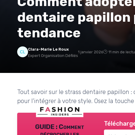
Comment adopter 
dentaire papillon
tendance
Clara-Marie Le Roux
1 janvier 2026
11 min de lect
Expert Organisation Défilés
Tout savoir sur le strass dentaire papillon 
pour l'intégrer à votre style. Osez la touche
Télécharge
GUIDE : Comment
décrocher les