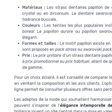
Matériaux :
Les strass dentaires papillon de 
crystal
ou en zirconium. Le
dentaire swarovs
tolérance buccale.
Couleurs :
Les teintes les plus populaires inc
boreal
. Le
papillon aurore
ou
papillon swarov
élégant.
Formes et tailles :
Le motif papillon existe en d
sont proposés en
pack strass
ou
swarovski pack
Prix :
Le
prix unitaire
d’un strass dentaire papillo
à
prix promotionnel
ou
prix habituel
, allant de
de gamme.
Pour un choix éclairé, il est conseillé de comparer l
en vérifiant la composition et les avis clients. L’op
ligne permet de consulter plusieurs offres sans perdr
Les adeptes de la mode qui souhaitent harmoniser
peuvent s’inspirer de l’
élégance intemporelle d
brillance jouent un rôle central dans la mise en vale