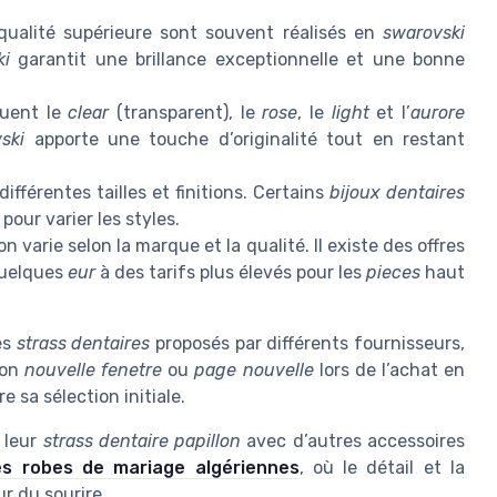
qualité supérieure sont souvent réalisés en
swarovski
ki
garantit une brillance exceptionnelle et une bonne
luent le
clear
(transparent), le
rose
, le
light
et l’
aurore
ski
apporte une touche d’originalité tout en restant
ifférentes tailles et finitions. Certains
bijoux dentaires
pour varier les styles.
n varie selon la marque et la qualité. Il existe des offres
 quelques
eur
à des tarifs plus élevés pour les
pieces
haut
es
strass dentaires
proposés par différents fournisseurs,
tion
nouvelle fenetre
ou
page nouvelle
lors de l’achat en
e sa sélection initiale.
 leur
strass dentaire papillon
avec d’autres accessoires
es robes de mariage algériennes
, où le détail et la
ur du sourire.