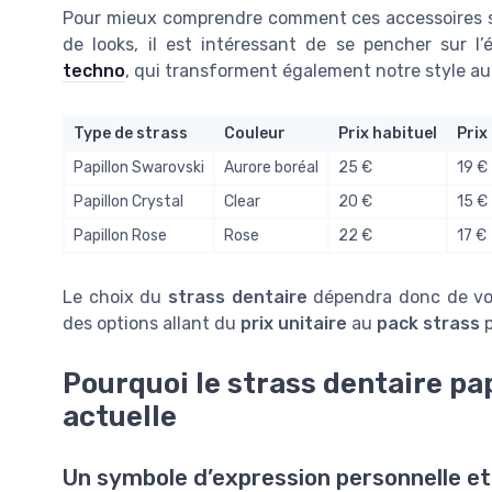
Pour mieux comprendre comment ces accessoires s’i
de looks, il est intéressant de se pencher sur 
techno
, qui transforment également notre style au
Type de strass
Couleur
Prix habituel
Prix
Papillon Swarovski
Aurore boréal
25 €
19 €
Papillon Crystal
Clear
20 €
15 €
Papillon Rose
Rose
22 €
17 €
Le choix du
strass dentaire
dépendra donc de vos
des options allant du
prix unitaire
au
pack strass
p
Pourquoi le strass dentaire pap
actuelle
Un symbole d’expression personnelle et