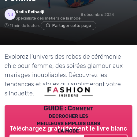
Nadia Belhadji
8 décembre 2024
Spécialiste des métiers de la mode
11 min de lecture
Partager cette page
Explorez l'univers des robes de cérémonie
chic pour femme, des soirées glamour aux
mariages inoubliables. Découvrez les
tendances et styles qui sublimeront votre
silhouette.
GUIDE : Comment
décrocher les
meilleurs emplois dans
Téléchargez gratuitement le livre blanc
la mode