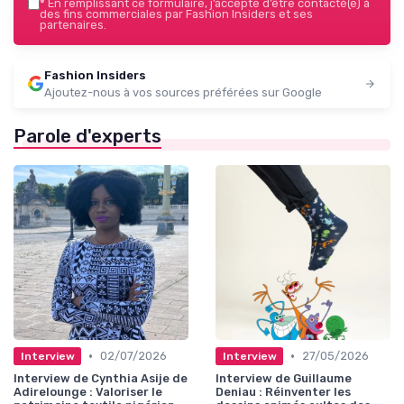
*
En remplissant ce formulaire, j’accepte d’être contacté(e) à
des fins commerciales par Fashion Insiders et ses
partenaires.
Fashion Insiders
Ajoutez-nous à vos sources préférées sur Google
Parole d'experts
•
•
02/07/2026
27/05/2026
Interview
Interview
Interview de Cynthia Asije de
Interview de Guillaume
Adirelounge : Valoriser le
Deniau : Réinventer les