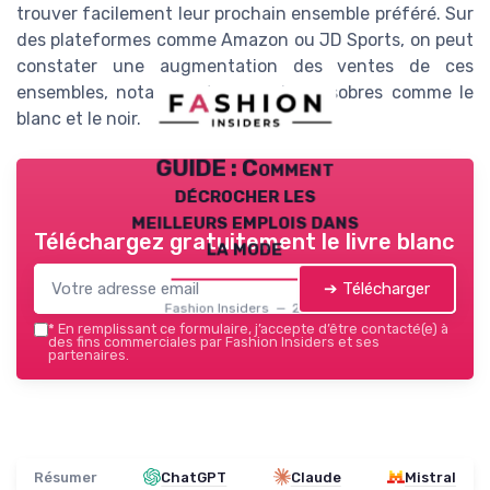
trouver facilement leur prochain ensemble préféré. Sur
des plateformes comme Amazon ou JD Sports, on peut
constater une augmentation des ventes de ces
ensembles, notamment en couleurs sobres comme le
blanc et le noir.
GUIDE : Comment
décrocher les
meilleurs emplois dans
Téléchargez gratuitement le livre blanc
la mode
➔ Télécharger
Fashion Insiders — 2026
*
En remplissant ce formulaire, j’accepte d’être contacté(e) à
des fins commerciales par Fashion Insiders et ses
partenaires.
Résumer
ChatGPT
Claude
Mistral