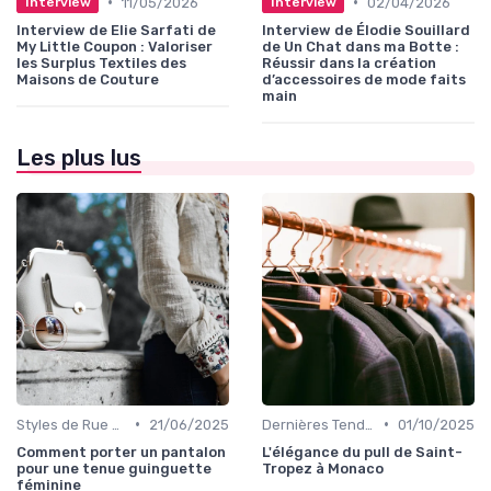
•
•
11/05/2026
02/04/2026
Interview
Interview
Interview de Elie Sarfati de
Interview de Élodie Souillard
My Little Coupon : Valoriser
de Un Chat dans ma Botte :
les Surplus Textiles des
Réussir dans la création
Maisons de Couture
d’accessoires de mode faits
main
Les plus lus
•
•
Styles de Rue et Looks du Moment
21/06/2025
Dernières Tendances de Mode
01/10/2025
Comment porter un pantalon
L'élégance du pull de Saint-
pour une tenue guinguette
Tropez à Monaco
féminine