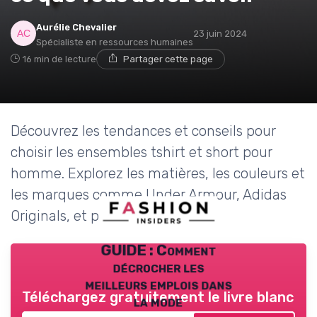
Aurélie Chevalier
23 juin 2024
Spécialiste en ressources humaines
16 min de lecture
Partager cette page
Découvrez les tendances et conseils pour
choisir les ensembles tshirt et short pour
homme. Explorez les matières, les couleurs et
les marques comme Under Armour, Adidas
Originals, et plus encore.
GUIDE : Comment
décrocher les
meilleurs emplois dans
Téléchargez gratuitement le livre blanc
la mode