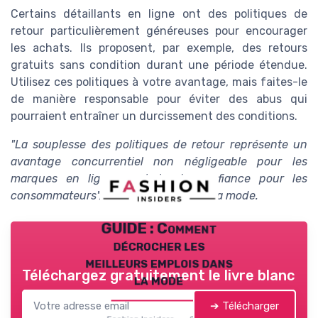
Certains détaillants en ligne ont des politiques de
retour particulièrement généreuses pour encourager
les achats. Ils proposent, par exemple, des retours
gratuits sans condition durant une période étendue.
Utilisez ces politiques à votre avantage, mais faites-le
de manière responsable pour éviter des abus qui
pourraient entraîner un durcissement des conditions.
"La souplesse des politiques de retour représente un
avantage concurrentiel non négligeable pour les
marques en ligne symbole de confiance pour les
consommateurs", selon les experts de la mode.
GUIDE : Comment
décrocher les
meilleurs emplois dans
Téléchargez gratuitement le livre blanc
la mode
➔ Télécharger