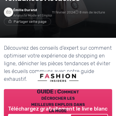
Émilie Durand
11 février 2024
8 min de lecture
Analyste Mode et Emploi
Partager cette page
Découvrez des conseils d'expert sur comment
optimiser votre expérience de shopping en
ligne, dénicher les pièces tendances et éviter
les écueils communs avec notre guide
exhaustif.
GUIDE : Comment
décrocher les
meilleurs emplois dans
Téléchargez gratuitement le livre blanc
la mode