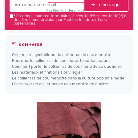
➔ Télécharger
Fashion Insiders — 2026
*
En remplissant ce formulaire, j’accepte d’être contacté(e) à
des fins commerciales par Fashion Insiders et ses
partenaires.
SOMMAIRE
Origines et symbolique du collier ras de cou menotte
Pourquoi le collier ras de cou menotte séduit autant
Comment porter le collier ras de cou menotte au quotidien
Les matériaux et finitions à privilégier
Le collier ras de cou menotte dans la culture pop et la mode
Où trouver un collier ras de cou menotte de qualité