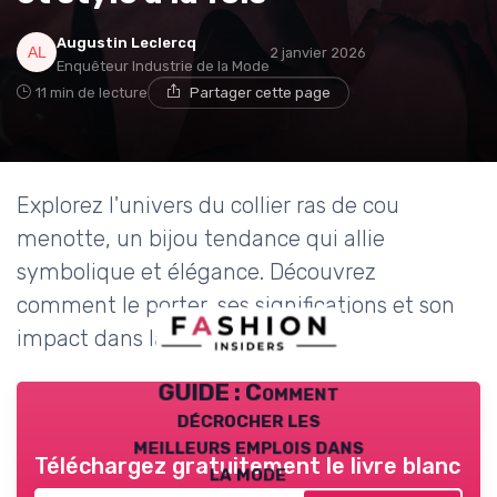
Augustin Leclercq
2 janvier 2026
Enquêteur Industrie de la Mode
11 min de lecture
Partager cette page
Explorez l'univers du collier ras de cou
menotte, un bijou tendance qui allie
symbolique et élégance. Découvrez
comment le porter, ses significations et son
impact dans la mode actuelle.
GUIDE : Comment
décrocher les
meilleurs emplois dans
Téléchargez gratuitement le livre blanc
la mode