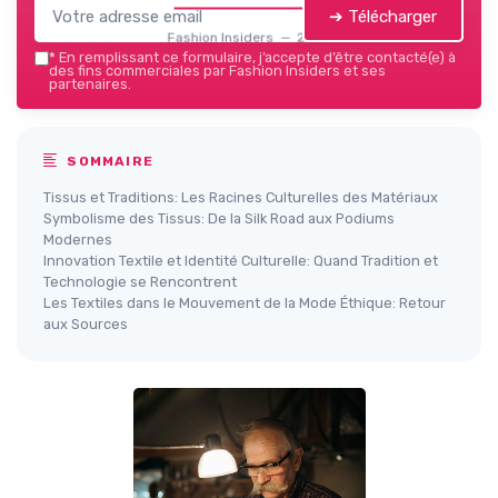
➔ Télécharger
Fashion Insiders — 2026
*
En remplissant ce formulaire, j’accepte d’être contacté(e) à
des fins commerciales par Fashion Insiders et ses
partenaires.
SOMMAIRE
Tissus et Traditions: Les Racines Culturelles des Matériaux
Symbolisme des Tissus: De la Silk Road aux Podiums
Modernes
Innovation Textile et Identité Culturelle: Quand Tradition et
Technologie se Rencontrent
Les Textiles dans le Mouvement de la Mode Éthique: Retour
aux Sources