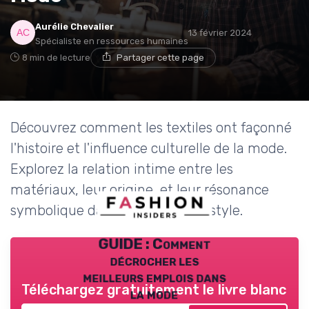
Aurélie Chevalier
13 février 2024
Spécialiste en ressources humaines
8 min de lecture
Partager cette page
Découvrez comment les textiles ont façonné
l'histoire et l'influence culturelle de la mode.
Explorez la relation intime entre les
matériaux, leur origine, et leur résonance
symbolique dans l'évolution du style.
GUIDE : Comment
décrocher les
meilleurs emplois dans
Téléchargez gratuitement le livre blanc
la mode