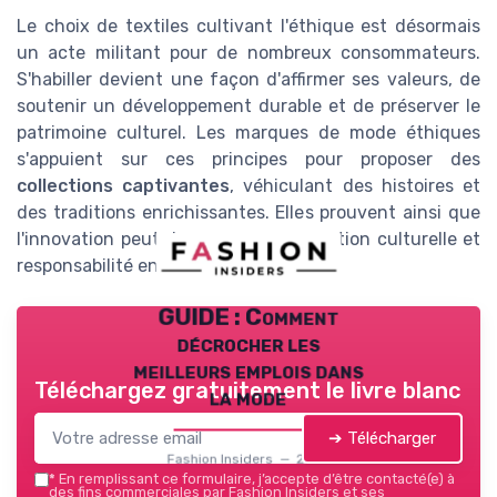
Le choix de textiles cultivant l'éthique est désormais
un acte militant pour de nombreux consommateurs.
S'habiller devient une façon d'affirmer ses valeurs, de
soutenir un développement durable et de préserver le
patrimoine culturel. Les marques de mode éthiques
s'appuient sur ces principes pour proposer des
collections captivantes
, véhiculant des histoires et
des traditions enrichissantes. Elles prouvent ainsi que
l'innovation peut rimer avec conservation culturelle et
responsabilité environnementale.
GUIDE : Comment
décrocher les
meilleurs emplois dans
Téléchargez gratuitement le livre blanc
la mode
➔ Télécharger
Fashion Insiders — 2026
*
En remplissant ce formulaire, j’accepte d’être contacté(e) à
des fins commerciales par Fashion Insiders et ses