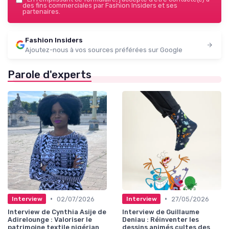
des fins commerciales par Fashion Insiders et ses
partenaires.
Fashion Insiders
Ajoutez-nous à vos sources préférées sur Google
Parole d'experts
•
•
02/07/2026
27/05/2026
Interview
Interview
Interview de Cynthia Asije de
Interview de Guillaume
Adirelounge : Valoriser le
Deniau : Réinventer les
patrimoine textile nigérian
dessins animés cultes des