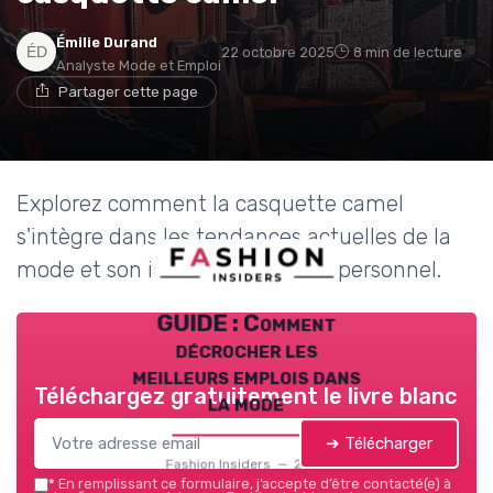
Émilie Durand
22 octobre 2025
8 min de lecture
Analyste Mode et Emploi
Partager cette page
Explorez comment la casquette camel
s'intègre dans les tendances actuelles de la
mode et son impact sur le style personnel.
GUIDE : Comment
décrocher les
meilleurs emplois dans
Téléchargez gratuitement le livre blanc
la mode
➔ Télécharger
Fashion Insiders — 2026
*
En remplissant ce formulaire, j’accepte d’être contacté(e) à