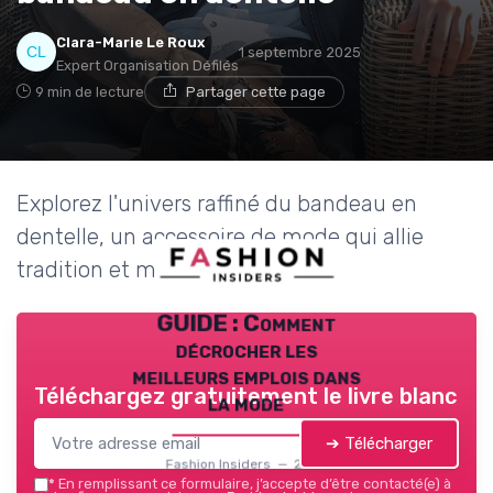
Clara-Marie Le Roux
1 septembre 2025
Expert Organisation Défilés
9 min de lecture
Partager cette page
Explorez l'univers raffiné du bandeau en
dentelle, un accessoire de mode qui allie
tradition et modernité.
GUIDE : Comment
décrocher les
meilleurs emplois dans
Téléchargez gratuitement le livre blanc
la mode
➔ Télécharger
Fashion Insiders — 2026
*
En remplissant ce formulaire, j’accepte d’être contacté(e) à