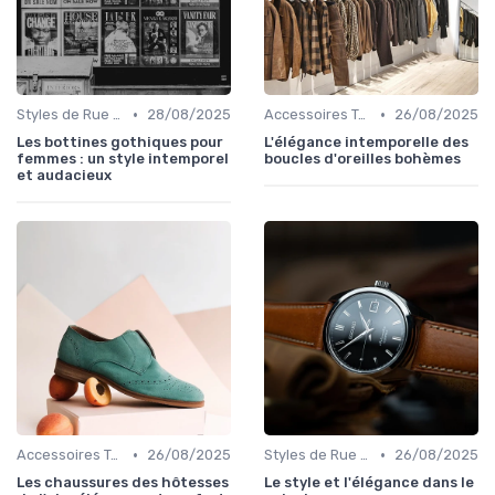
•
•
Styles de Rue et Looks du Moment
28/08/2025
Accessoires Tendance
26/08/2025
Les bottines gothiques pour
L'élégance intemporelle des
femmes : un style intemporel
boucles d'oreilles bohèmes
et audacieux
•
•
Accessoires Tendance
26/08/2025
Styles de Rue et Looks du Moment
26/08/2025
Les chaussures des hôtesses
Le style et l'élégance dans le