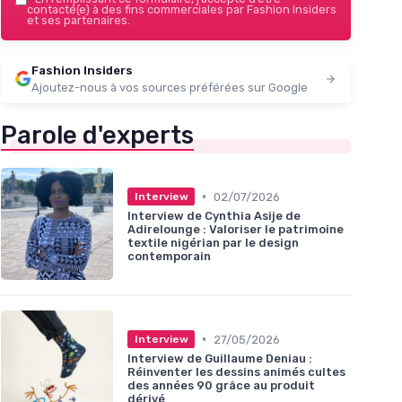
contacté(e) à des fins commerciales par Fashion Insiders
et ses partenaires.
Fashion Insiders
Ajoutez-nous à vos sources préférées sur Google
Parole d'experts
•
02/07/2026
Interview
Interview de Cynthia Asije de
Adirelounge : Valoriser le patrimoine
textile nigérian par le design
contemporain
•
27/05/2026
Interview
Interview de Guillaume Deniau :
Réinventer les dessins animés cultes
des années 90 grâce au produit
dérivé