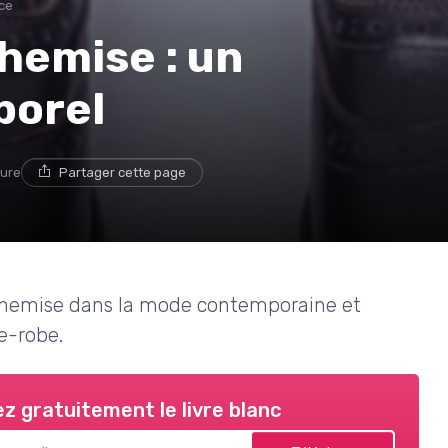
ce
chemise : un
porel
ture
Partager cette page
e chemise dans la mode contemporaine et
e-robe.
z gratuitement le livre blanc