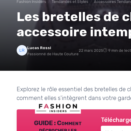
Fashion Insiders
Tendances et Styles
Accessoires Tendan
Les bretelles de 
accessoire intem
Lucas Rossi
22 mars 2025
9 min de lec
Passionné de Haute Couture
Explorez le rôle essentiel des bretelles d
comment elles s'intègrent dans votre gard
Télécharge
GUIDE : Comment
décrocher les