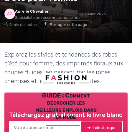
Aurélie Chevalier
5 janvier 2025
Spécialiste en ressources humaines
9 min de lecture
Partager cette page
Explorez les styles et tendances des robes
d'été pour femme, des imprimés floraux aux
coupes fluides, en passant par les robes
chemises et les couleurs éclatantes.
GUIDE : Comment
décrocher les
meilleurs emplois dans
Téléchargez gratuitement le livre blanc
la mode
➔ Télécharger