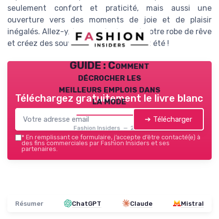
seulement confort et praticité, mais aussi une
ouverture vers des moments de joie et de plaisir
inégalés. Allez-y, trouvez également votre robe de rêve
et créez des souvenirs mémorables cet été !
GUIDE : Comment
décrocher les
meilleurs emplois dans
Téléchargez gratuitement le livre blanc
la mode
➔ Télécharger
Fashion Insiders — 2026
*
En remplissant ce formulaire, j’accepte d’être contacté(e) à
des fins commerciales par Fashion Insiders et ses
partenaires.
Résumer
ChatGPT
Claude
Mistral