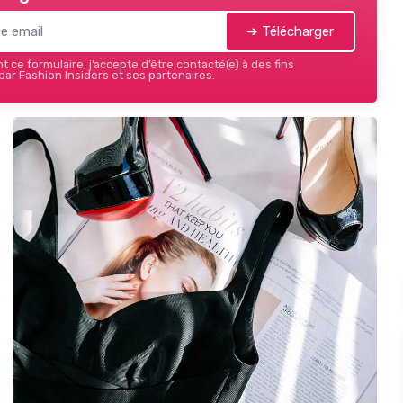
➔ Télécharger
 ce formulaire, j’accepte d’être contacté(e) à des fins
ar Fashion Insiders et ses partenaires.