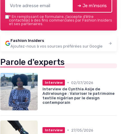
➔ Je m'inscris
*
En remplissant ce formulaire, j’accepte d’être
contacté(e) à des fins commerciales par Fashion Insiders
et ses partenaires.
Fashion Insiders
Ajoutez-nous à vos sources préférées sur Google
Parole d'experts
•
02/07/2026
Interview
Interview de Cynthia Asije de
Adirelounge : Valoriser le patrimoine
textile nigérian par le design
contemporain
•
27/05/2026
Interview