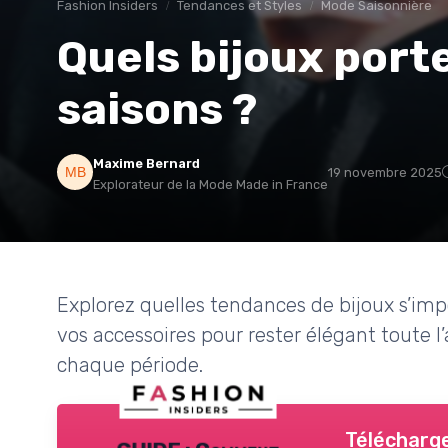
Fashion Insiders
Tendances et Styles
Mode Saisonnière
Quels bijoux porte
saisons ?
Maxime Bernard
19 novembre 2025
Explorateur de la Mode Made in France
Explorez quelles tendances de bijoux s’i
vos accessoires pour rester élégant toute l
chaque période.
Télécharge