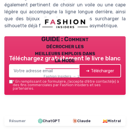
également pertinent de choisir un voile ou une cape
légère qui accompagne la ligne longue derrière, ainsi
que des bijoux discrets pour ne pas surcharger la
silhouette déjà forte de la robe mariée asymétrique.
GUIDE : Comment
décrocher les
meilleurs emplois dans
Téléchargez gratuitement le livre blanc
la mode
➔ Télécharger
Fashion Insiders — 2026
*
En remplissant ce formulaire, j’accepte d’être contacté(e) à
des fins commerciales par Fashion Insiders et ses
partenaires.
Résumer
ChatGPT
Claude
Mistral