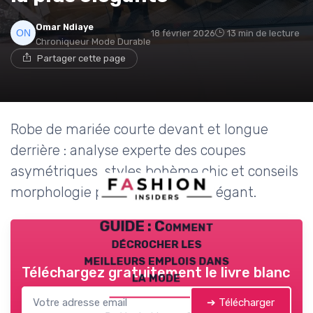
Omar Ndiaye
18 février 2026
13 min de lecture
Chroniqueur Mode Durable
Partager cette page
Robe de mariée courte devant et longue
derrière : analyse experte des coupes
asymétriques, styles bohème chic et conseils
morphologie pour un mariage élégant.
GUIDE : Comment
décrocher les
meilleurs emplois dans
Téléchargez gratuitement le livre blanc
la mode
➔ Télécharger