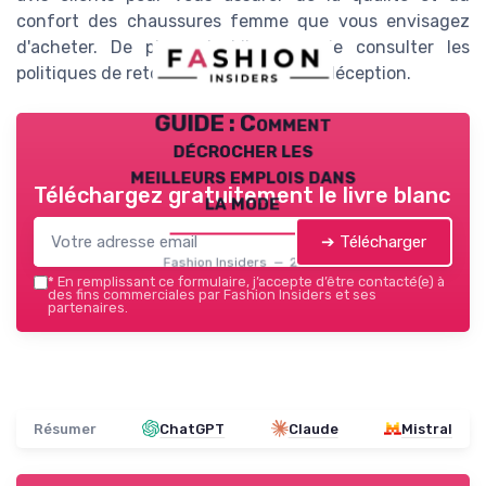
confort des chaussures femme que vous envisagez
d'acheter. De plus, n'oubliez pas de consulter les
politiques de retour pour éviter toute déception.
GUIDE : Comment
décrocher les
meilleurs emplois dans
Téléchargez gratuitement le livre blanc
la mode
➔ Télécharger
Fashion Insiders — 2026
*
En remplissant ce formulaire, j’accepte d’être contacté(e) à
des fins commerciales par Fashion Insiders et ses
partenaires.
Résumer
ChatGPT
Claude
Mistral