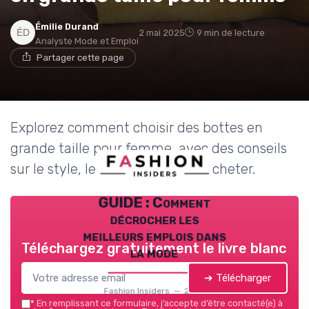
Émilie Durand
2 mai 2025
9 min de lecture
Analyste Mode et Emploi
Partager cette page
Explorez comment choisir des bottes en
grande taille pour femme, avec des conseils
sur le style, le confort et où les acheter.
GUIDE : Comment
décrocher les
meilleurs emplois dans
Téléchargez gratuitement le livre blanc
la mode
➔ Télécharger
Fashion Insiders — 2026
*
En remplissant ce formulaire, j’accepte d’être contacté(e) à