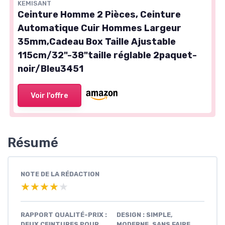
KEMISANT
Ceinture Homme 2 Pièces, Ceinture
Automatique Cuir Hommes Largeur
35mm,Cadeau Box Taille Ajustable
115cm/32"-38"taille réglable 2paquet-
noir/Bleu3451
Voir l'offre
Résumé
NOTE DE LA RÉDACTION
★★★★★
★★★★★
RAPPORT QUALITÉ-PRIX :
DESIGN : SIMPLE,
DEUX CEINTURES POUR
MODERNE, SANS FAIRE