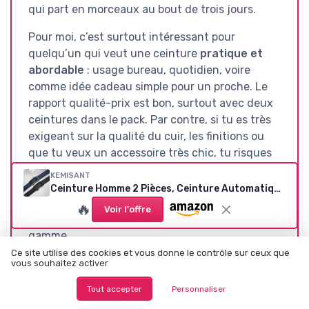
qui part en morceaux au bout de trois jours.
Pour moi, c’est surtout intéressant pour
quelqu’un qui veut une ceinture
pratique et
abordable
: usage bureau, quotidien, voire
comme idée cadeau simple pour un proche. Le
rapport qualité-prix est bon, surtout avec deux
ceintures dans le pack. Par contre, si tu es très
exigeant sur la qualité du cuir, les finitions ou
que tu veux un accessoire très chic, tu risques
de trouver ça un peu juste. C’est un produit
KEMISANT
fonctionnel, pas un objet de luxe. Donc : pour un
Ceinture Homme 2 Pièces, Ceinture Automatique Cuir Hommes Largeur 35mm,Cadeau Box Taille Ajustable 115cm/32"-38"taille réglable 2paquet-noir/Bleu3451
usage normal, c’est un bon plan ; pour les
🔥
Voir l'offre
puristes du cuir, il vaut mieux viser plus haut de
gamme.
Ce site utilise des cookies et vous donne le contrôle sur ceux que
vous souhaitez activer
Tout accepter
Personnaliser
Voir l'offre