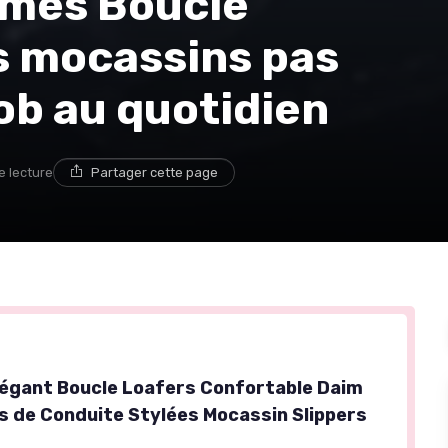
mes Boucle
s mocassins pas
job au quotidien
e lecture
Partager cette page
gant Boucle Loafers Confortable Daim
 de Conduite Stylées Mocassin Slippers