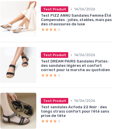
•
14/06/2026
Test Produit
Test PIZZ ANNU Sandales Femme Été
Compensées : jolies, stables, mais pas
des chaussures de luxe
★★★★★
★★★★★
•
14/06/2026
Test Produit
Test DREAM PAIRS Sandales Plates :
des sandales légères et confort
correct pour la marche au quotidien
★★★★★
★★★★★
•
14/06/2026
Test Produit
Test sandales Acfoda 22 Noir : des
tongs strass confort pour l’été sans
prise de tête
★★★★★
★★★★★