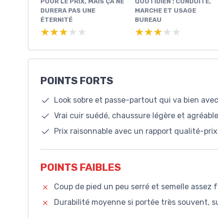
POUR LE PRIX, MAIS ÇA NE
QUOTIDIEN : CONDUITE,
DURERA PAS UNE
MARCHE ET USAGE
ÉTERNITÉ
BUREAU
★★★★★
★★★★★
★★★★★
★★★★★
POINTS FORTS
Look sobre et passe-partout qui va bien avec
Vrai cuir suédé, chaussure légère et agréabl
Prix raisonnable avec un rapport qualité-pri
POINTS FAIBLES
Coup de pied un peu serré et semelle assez 
Durabilité moyenne si portée très souvent, s