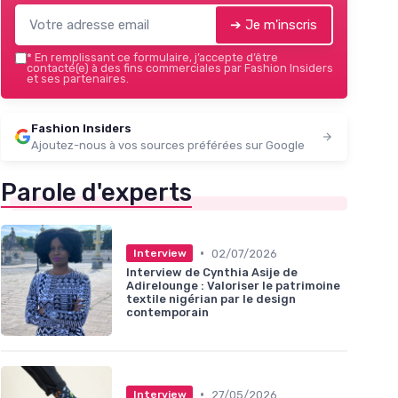
➔ Je m'inscris
*
En remplissant ce formulaire, j’accepte d’être
contacté(e) à des fins commerciales par Fashion Insiders
et ses partenaires.
Fashion Insiders
Ajoutez-nous à vos sources préférées sur Google
Parole d'experts
•
02/07/2026
Interview
Interview de Cynthia Asije de
Adirelounge : Valoriser le patrimoine
textile nigérian par le design
contemporain
•
27/05/2026
Interview