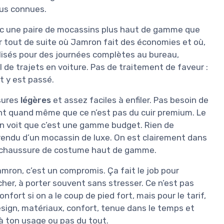
lus connues.
vec une paire de mocassins plus haut de gamme que
ir tout de suite où Jamron fait des économies et où,
utilisés pour des journées complètes au bureau,
l de trajets en voiture. Pas de traitement de faveur :
t y est passé.
ssures
légères
et assez faciles à enfiler. Pas besoin de
ent quand même que ce n’est pas du cuir premium. Le
on voit que c’est une gamme budget. Rien de
 rendu d’un mocassin de luxe. On est clairement dans
la chaussure de costume haut de gamme.
amron, c’est un compromis. Ça fait le job pour
her, à porter souvent sans stresser. Ce n’est pas
nfort si on a le coup de pied fort, mais pour le tarif,
design, matériaux, confort, tenue dans le temps et
e à ton usage ou pas du tout.