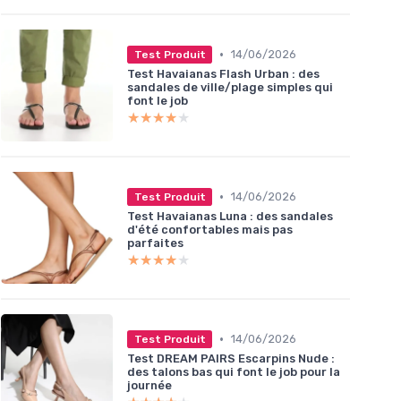
•
14/06/2026
Test Produit
Test Havaianas Flash Urban : des
sandales de ville/plage simples qui
font le job
★★★★★
★★★★★
•
14/06/2026
Test Produit
Test Havaianas Luna : des sandales
d'été confortables mais pas
parfaites
★★★★★
★★★★★
•
14/06/2026
Test Produit
Test DREAM PAIRS Escarpins Nude :
des talons bas qui font le job pour la
journée