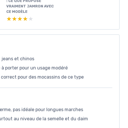
: CE QUE PROPOSE
VRAIMENT JAMRON AVEC
CE MODÈLE
★★★★★
★★★★★
 jeans et chinos
e à porter pour un usage modéré
x correct pour des mocassins de ce type
ferme, pas idéale pour longues marches
urtout au niveau de la semelle et du daim