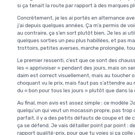
si ça tenait la route par rapport à des marques p
Concrètement, je les ai portés en alternance a
j’ai depuis quelques années. Ça m’a permis de vo
au contraire, ça s’en sort plutôt bien. Je les ai 
quelques sorties un peu plus habillées, et pas ma
trottoirs, petites averses, marche prolongée, tou
Le premier ressenti, c’est que ce sont des chau
les « apprivoiser » pendant des jours, mais on s
daim est correct visuellement, mais au toucher 
choquant vu le prix, mais faut pas s’attendre au
du « bon pour tous les jours » plutôt que dans 
Au final, mon avis est assez simple : ce modèle J
quelqu’un qui veut un mocassin propre, pas trop c
parfait, il y a des petits défauts de coupe et de co
ça se défend. Je vais détailler point par point : 
rapport qualité-prix, pour que tu voies si ça coll