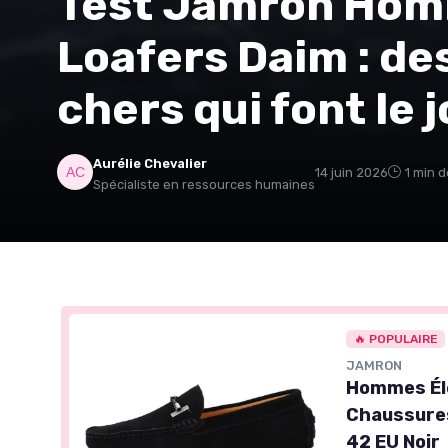
Test Jamron Hom
Loafers Daim : de
chers qui font le 
Aurélie Chevalier
14 juin 2026
1 min d
Spécialiste en ressources humaines
🔥 POPULAIRE
JAMRON
Hommes Élé
Chaussures
42 EU Noir