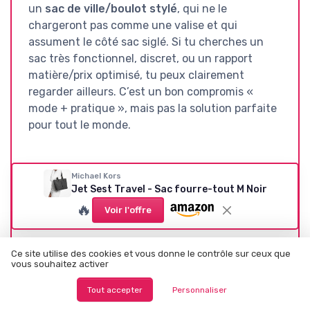
un
sac de ville/boulot stylé
, qui ne le
chargeront pas comme une valise et qui
assument le côté sac siglé. Si tu cherches un
sac très fonctionnel, discret, ou un rapport
matière/prix optimisé, tu peux clairement
regarder ailleurs. C’est un bon compromis «
mode + pratique », mais pas la solution parfaite
pour tout le monde.
Michael Kors
Voir l'offre
Jet Sest Travel - Sac fourre-tout M Noir
🔥
Voir l'offre
SOUS-NOTES
RAPPORT QUALITÉ-PRIX : TU
DESIGN : SOBRE, BIEN FINI,
Ce site utilise des cookies et vous donne le contrôle sur ceux que
PAIES CLAIREMENT LA
MAIS TRÈS MARQUÉ « LOGO
vous souhaitez activer
MARQUE
»
★★★★★
★★★★★
★★★★★
★★★★★
Tout accepter
Personnaliser