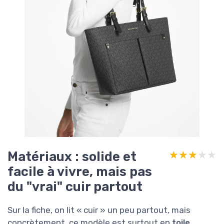
Matériaux : solide et
★★★★★
★★★★★
facile à vivre, mais pas
du "vrai" cuir partout
Sur la fiche, on lit « cuir » un peu partout, mais
concrètement, ce modèle est surtout en
toile