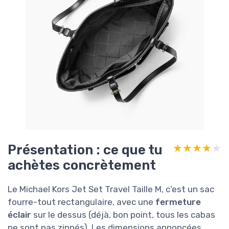
Présentation : ce que tu
★★★★★
★★★★★
achètes concrètement
Le Michael Kors Jet Set Travel Taille M, c’est un sac
fourre-tout rectangulaire, avec une
fermeture
éclair
sur le dessus (déjà, bon point, tous les cabas
ne sont pas zippés). Les dimensions annoncées